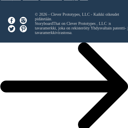
© 2026 - Clever Prototypes, LLC - Kaikki oikeudet
pidätetään.
StoryboardThat on
Clever Prototypes , LLC
:n
tavaramerkki, joka on rekisteröity Yhdysvaltain patentti- 
tavaramerkkivirastossa.