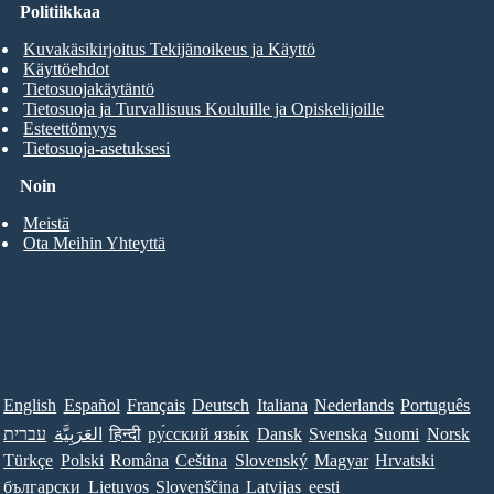
Politiikkaa
Kuvakäsikirjoitus Tekijänoikeus ja Käyttö
Käyttöehdot
Tietosuojakäytäntö
Tietosuoja ja Turvallisuus Kouluille ja Opiskelijoille
Esteettömyys
Tietosuoja-asetuksesi
Noin
Meistä
Ota Meihin Yhteyttä
English
Español
Français
Deutsch
Italiana
Nederlands
Português
עברית
العَرَبِيَّة
हिन्दी
ру́сский язы́к
Dansk
Svenska
Suomi
Norsk
Türkçe
Polski
Româna
Ceština
Slovenský
Magyar
Hrvatski
български
Lietuvos
Slovenščina
Latvijas
eesti