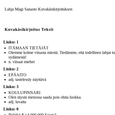
Lahja Magi Sanasto Kuvakäsikirjoituksen
Kuvakäsikirjoitus Teksti
Liuku: 1
ITÄMAAN TIETÄJÄT
Olemme kolme viisasta miestä. Tiedämme, että todellinen lahjat tu
sydämestä!
n. viisaat miehet
Liuku: 2
EPÄAITO
adj. tastelessly näyttävä
Liuku: 3
KOULUPINNARI
Olen täysin menossa saada pois ohita luokka.
adj. luvatta
Liuku: 0
Pidätkö $ +4.000.000 Estate?