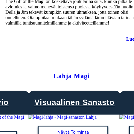
The Gift of the Magi on koskettava joulutarina siitä, kuinka pitkälle
aviomies ja vaimo menevät toistensa puolesta köyhyydestään huolim
Della ja Jim tekevät kumpikin suuren uhrauksen, jotta toinen olisi
onnellinen. Ota oppilaat mukaan tähän sydäntä lämmittävään tarina
valmiilla tuntisuunnitelmillamme ja aktiviteetteillamme!
Lue
Lahja Magi
vio
Visuaalinen Sanasto
Näytä Toiminta