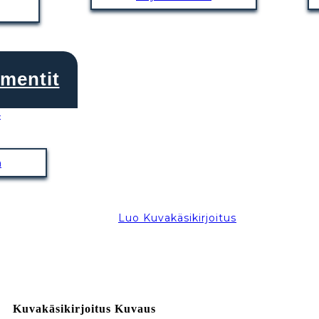
ementit
a
Luo Kuvakäsikirjoitus
Kuvakäsikirjoitus Kuvaus