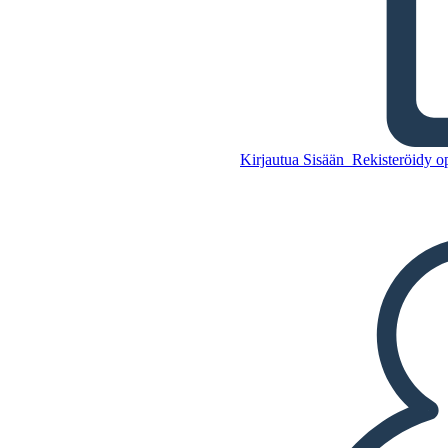
Lahja Magi Sanasto
Kopioi tämä
kuvakäsikirjoitus
Kirjautua Sisään
Rekisteröidy op
LUO KUVAKÄSIKIRJOITUS
Kopioi tämä
kuvakäsikirjoitus
LUO KUVAKÄSIKIRJOITUS
TOISTA DIAESITYS
LUE MINULLE