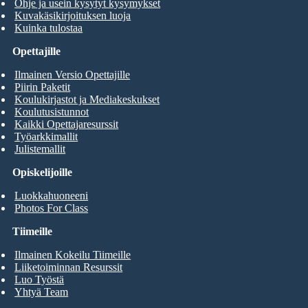
Ohje ja usein kysytyt kysymykset
Kuvakäsikirjoituksen luoja
Kuinka tulostaa
Opettajille
Ilmainen Versio Opettajille
Piirin Paketit
Koulukirjastot ja Mediakeskukset
Koulutusistunnot
Kaikki Opettajaresurssit
Työarkkimallit
Julistemallit
Opiskelijoille
Luokkahuoneeni
Photos For Class
Tiimeille
Ilmainen Kokeilu Tiimeille
Liiketoiminnan Resurssit
Luo Työstä
Yhtyä Team