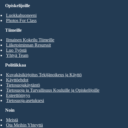
Opiskelijoille
Luokkahuoneeni
Photos For Class
Tiimeille
Ilmainen Kokeilu Tiimeille
Liiketoiminnan Resurssit
Luo Työstä
Yhtyä Team
Politiikkaa
Kuvakäsikirjoitus Tekijänoikeus ja Käyttö
Käyttöehdot
Tietosuojakäytäntö
Tietosuoja ja Turvallisuus Kouluille ja Opiskelijoille
Esteettömyys
Tietosuoja-asetuksesi
Noin
Meistä
Ota Meihin Yhteyttä