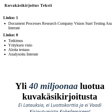
Kuvakäsikirjoitus Teksti
Liuku: 1
Document Processes Research Company Vision Start Testing An
Interate
Liuku: 0
Tutkimus
Yrityksen visio
Aloita testaus
Analysoitu Interate
Yli
40 miljoonaa
luotua
kuvakäsikirjoitusta
Ei Latauksia, ei Luottokorttia ja ei Vaadi
Kirjautumista Kokeilemiseen!