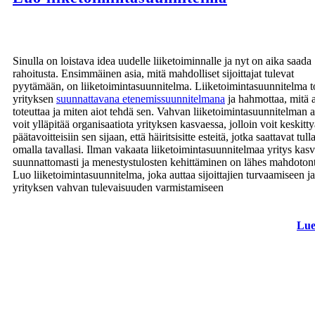
Sinulla on loistava idea uudelle liiketoiminnalle ja nyt on aika saada
rahoitusta. Ensimmäinen asia, mitä mahdolliset sijoittajat tulevat
pyytämään, on liiketoimintasuunnitelma. Liiketoimintasuunnitelma t
yrityksen
suunnattavana etenemissuunnitelmana
ja hahmottaa, mitä a
toteuttaa ja miten aiot tehdä sen. Vahvan liiketoimintasuunnitelman a
voit ylläpitää organisaatiota yrityksen kasvaessa, jolloin voit keskitt
päätavoitteisiin sen sijaan, että häiritsisitte esteitä, jotka saattavat tull
omalla tavallasi. Ilman vakaata liiketoimintasuunnitelmaa yritys kas
suunnattomasti ja menestystulosten kehittäminen on lähes mahdotont
Luo liiketoimintasuunnitelma, joka auttaa sijoittajien turvaamiseen ja
yrityksen vahvan tulevaisuuden varmistamiseen
Lue