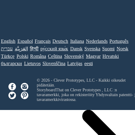
English
Español
Français
Deutsch
Italiana
Nederlands
Português
עברית
العَرَبِيَّة
हिन्दी
ру́сский язы́к
Dansk
Svenska
Suomi
Norsk
Türkçe
Polski
Româna
Ceština
Slovenský
Magyar
Hrvatski
български
Lietuvos
Slovenščina
Latvijas
eesti
© 2026 - Clever Prototypes, LLC - Kaikki oikeudet
pidätetään.
StoryboardThat on
Clever Prototypes , LLC
:n
tavaramerkki, joka on rekisteröity Yhdysvaltain patentti- 
tavaramerkkivirastossa.