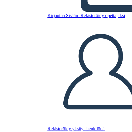
Kirjautua Sisään
Rekisteröidy opettajaksi
Luo
Liiketoimintasuunnitelmamal
li 1
Kopioi tämä kuvakäsikirjoitus
LUO KUVAKÄSIKIRJOITUS
TOISTA DIAESITYS
LUE MINULLE
Rekisteröidy yksityishenkilönä