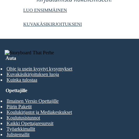
LUO ENSIMMÄINEN
KUVAKÄSIKIRJOITUKSENI
Auta
Ohje ja usein kysytyt kysymykset
Kuvakäsikirjoituksen luoja
Kuinka tulostaa
Opettajille
Ilmainen Versio Opettajille
Piirin Paketit
Koulukirjastot ja Mediakeskukset
Koulutusistunnot
Kaikki Opettajaresurssit
Työarkkimallit
Julistemallit