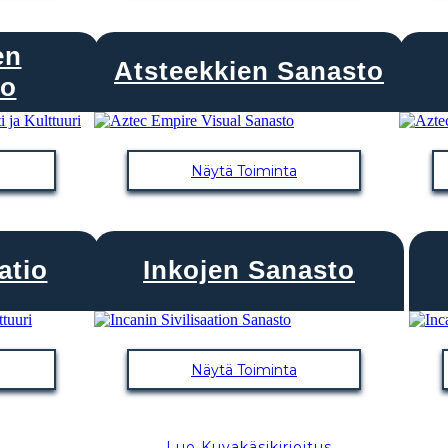
en
Atsteekkien Sanasto
io
Näytä Toiminta
atio
Inkojen Sanasto
Näytä Toiminta
Luo Kuvakäsikirjoitus