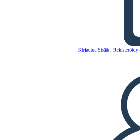
Maya Civilization Rypäleet
Kirjautua Sisään
Rekisteröidy 
Kopioi tämä
kuvakäsikirjoitus
LUO KUVAKÄSIKIRJOITUS
Kopioi tämä
kuvakäsikirjoitus
LUO KUVAKÄSIKIRJOITUS
TOISTA DIAESITYS
LUE MINULLE