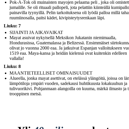
Pok-A-Tok oli muinaisten mayojen pelaama peli , joka oli omistet
jumalille. Se oli rituaali pallopeli, jota pelattiin kiinteällä kumipallo
painavilla tyynyillä. Pelin tarkoituksena oli lyödä palloa millä tah
ruumiinosalla, paitsi kädet, kivipisteytysrenkaan läpi.
Liuku: 7
SIJAINTI JA AIKAVAIKAT
Mayat asuivat nykyisellä Meksikon Jukatanin niemimaalla,
Hondurasissa, Guatemalassa ja Belizessä. Ensimmäiset siirtokunn
olivat jo vuonna 2000 eaa. Ja jatkuivat Espanjan valloitukseen v
1519 eaa. Maya-kansa ja heidän kielensä ovat kuitenkin edelleen
vallalla!
Liuku: 8
MAANTIETEELLISET OMINAISUUDET
Alueella, jonka mayat asettivat, on etelässä ylängöitä, joissa on l
lämpötiloja ympäri vuoden, sadekausi huhtikuusta lokakuuhun ja
tulivuorikivi. Pohjanmaan alangoilla on kuuma, märkä ilmasto ja t
trooppinen metsä.