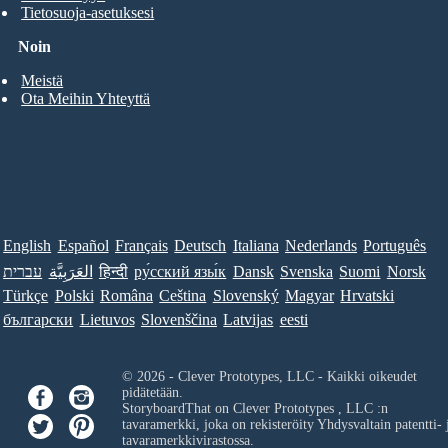
Tietosuoja-asetuksesi
Noin
Meistä
Ota Meihin Yhteyttä
English
Español
Français
Deutsch
Italiana
Nederlands
Português
עברית
العَرَبِيَّة
हिन्दी
ру́сский язы́к
Dansk
Svenska
Suomi
Norsk
Türkçe
Polski
Româna
Ceština
Slovenský
Magyar
Hrvatski
български
Lietuvos
Slovenščina
Latvijas
eesti
© 2026 - Clever Prototypes, LLC - Kaikki oikeudet
pidätetään.
StoryboardThat on
Clever Prototypes , LLC
:n
tavaramerkki, joka on rekisteröity Yhdysvaltain patentti- 
tavaramerkkivirastossa.