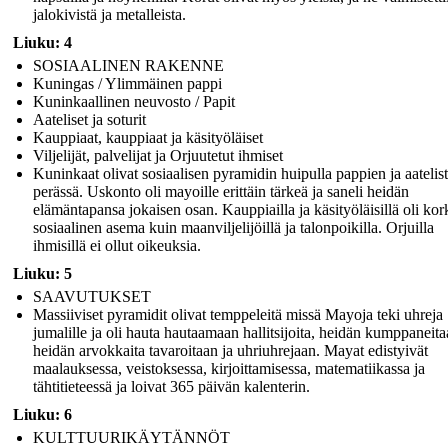
jalokivistä ja metalleista.
Liuku: 4
SOSIAALINEN RAKENNE
Kuningas / Ylimmäinen pappi
Kuninkaallinen neuvosto / Papit
Aateliset ja soturit
Kauppiaat, kauppiaat ja käsityöläiset
Viljelijät, palvelijat ja Orjuutetut ihmiset
Kuninkaat olivat sosiaalisen pyramidin huipulla pappien ja aatelis
perässä. Uskonto oli mayoille erittäin tärkeä ja saneli heidän
elämäntapansa jokaisen osan. Kauppiailla ja käsityöläisillä oli ko
sosiaalinen asema kuin maanviljelijöillä ja talonpoikilla. Orjuilla
ihmisillä ei ollut oikeuksia.
Liuku: 5
SAAVUTUKSET
Massiiviset pyramidit olivat temppeleitä missä Mayoja teki uhreja
jumalille ja oli hauta hautaamaan hallitsijoita, heidän kumppaneita
heidän arvokkaita tavaroitaan ja uhriuhrejaan. Mayat edistyivät
maalauksessa, veistoksessa, kirjoittamisessa, matematiikassa ja
tähtitieteessä ja loivat 365 päivän kalenterin.
Liuku: 6
KULTTUURIKÄYTÄNNÖT