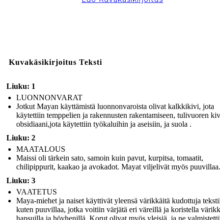
Kuvakäsikirjoitus Teksti
Liuku: 1
LUONNONVARAT
Jotkut Mayan käyttämistä luonnonvaroista olivat kalkkikivi, jota
käytettiin temppelien ja rakennusten rakentamiseen, tulivuoren ki
obsidiaani,jota käytettiin työkaluihin ja aseisiin, ja suola .
Liuku: 2
MAATALOUS
Maissi oli tärkein sato, samoin kuin pavut, kurpitsa, tomaatit,
chilipippurit, kaakao ja avokadot. Mayat viljelivät myös puuvillaa
Liuku: 3
VAATETUS
Maya-miehet ja naiset käyttivät yleensä värikkäitä kudottuja tekstii
kuten puuvillaa, jotka voitiin värjätä eri väreillä ja koristella värikk
hapsuilla ja höyhenillä. Korut olivat myös yleisiä, ja ne valmistetti