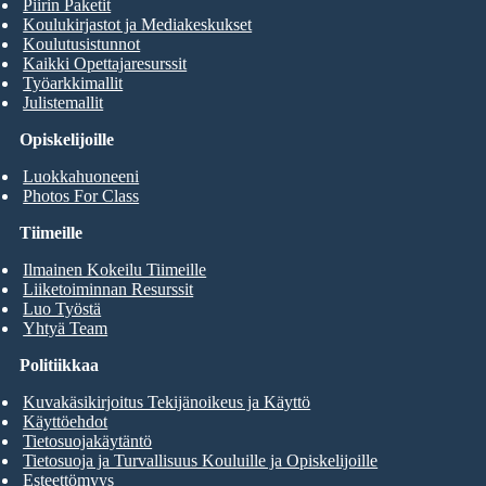
Piirin Paketit
Koulukirjastot ja Mediakeskukset
Koulutusistunnot
Kaikki Opettajaresurssit
Työarkkimallit
Julistemallit
Opiskelijoille
Luokkahuoneeni
Photos For Class
Tiimeille
Ilmainen Kokeilu Tiimeille
Liiketoiminnan Resurssit
Luo Työstä
Yhtyä Team
Politiikkaa
Kuvakäsikirjoitus Tekijänoikeus ja Käyttö
Käyttöehdot
Tietosuojakäytäntö
Tietosuoja ja Turvallisuus Kouluille ja Opiskelijoille
Esteettömyys