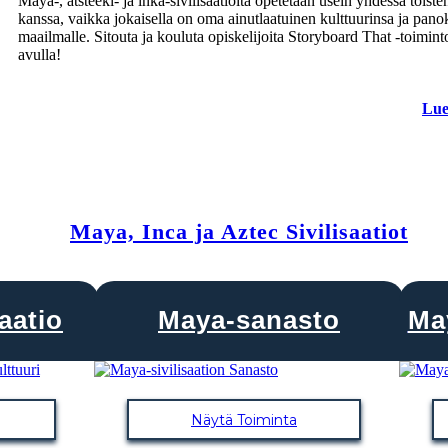
Maya-, atsteeki- ja inka-sivilisaatioita opetetaan usein yhdessä toiste
kanssa, vaikka jokaisella on oma ainutlaatuinen kulttuurinsa ja pan
maailmalle. Sitouta ja kouluta opiskelijoita Storyboard That -toimint
avulla!
Lue
Maya, Inca ja Aztec Sivilisaatiot
aatio
Maya-sanasto
Ma
Näytä Toiminta