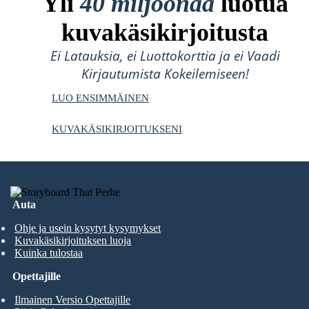
Yli
40 miljoonaa
luotua
kuvakäsikirjoitusta
Ei Latauksia, ei Luottokorttia ja ei Vaadi
Kirjautumista Kokeilemiseen!
LUO ENSIMMÄINEN
KUVAKÄSIKIRJOITUKSENI
Auta
Ohje ja usein kysytyt kysymykset
Kuvakäsikirjoituksen luoja
Kuinka tulostaa
Opettajille
Ilmainen Versio Opettajille