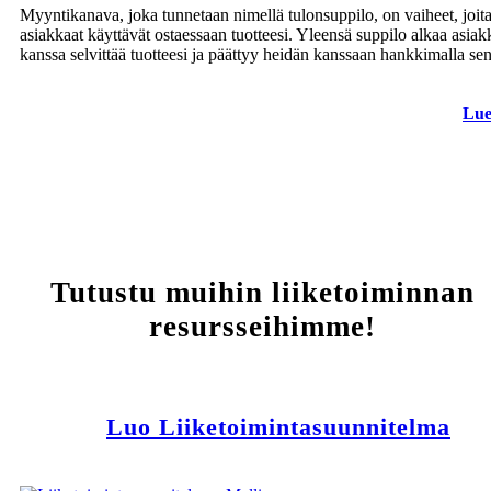
Myyntikanava, joka tunnetaan nimellä tulonsuppilo, on vaiheet, joit
asiakkaat käyttävät ostaessaan tuotteesi. Yleensä suppilo alkaa asia
kanssa selvittää tuotteesi ja päättyy heidän kanssaan hankkimalla sen
Lue
Tutustu muihin liiketoiminnan
resursseihimme!
Luo Liiketoimintasuunnitelma