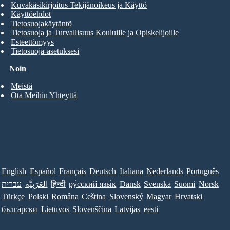
Kuvakäsikirjoitus Tekijänoikeus ja Käyttö
Käyttöehdot
Tietosuojakäytäntö
Tietosuoja ja Turvallisuus Kouluille ja Opiskelijoille
Esteettömyys
Tietosuoja-asetuksesi
Noin
Meistä
Ota Meihin Yhteyttä
English
Español
Français
Deutsch
Italiana
Nederlands
Português
עברית
العَرَبِيَّة
हिन्दी
ру́сский язы́к
Dansk
Svenska
Suomi
Norsk
Türkçe
Polski
Româna
Ceština
Slovenský
Magyar
Hrvatski
български
Lietuvos
Slovenščina
Latvijas
eesti