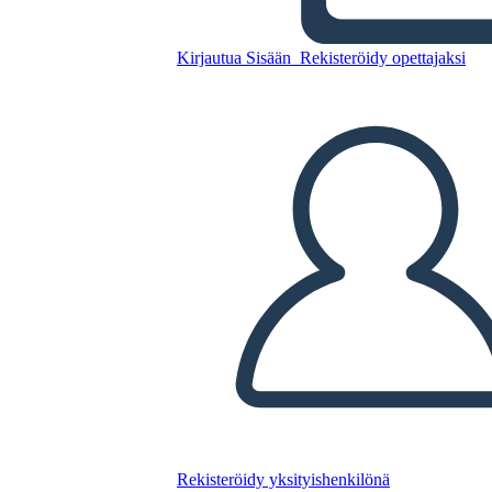
Kirjautua Sisään
Rekisteröidy opettajaksi
Myyntisuppilo 2
Kopioi tämä kuvakäsikirjoitus
LUO KUVAKÄSIKIRJOITUS
TOISTA DIAESITYS
LUE MINULLE
Rekisteröidy yksityishenkilönä