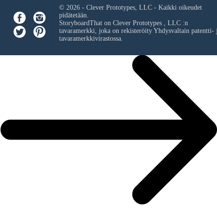
© 2026 - Clever Prototypes, LLC - Kaikki oikeudet
pidätetään.
StoryboardThat on
Clever Prototypes , LLC
:n
tavaramerkki, joka on rekisteröity Yhdysvaltain patentti- 
tavaramerkkivirastossa.