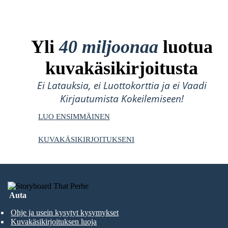
Yli
40 miljoonaa
luotua
kuvakäsikirjoitusta
Ei Latauksia, ei Luottokorttia ja ei Vaadi
Kirjautumista Kokeilemiseen!
LUO ENSIMMÄINEN
KUVAKÄSIKIRJOITUKSENI
Auta
Ohje ja usein kysytyt kysymykset
Kuvakäsikirjoituksen luoja