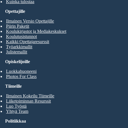
Kuinka tulostaa
Opettajille
Ilmainen Versio Opettajille
Piirin Paketit
Koulukirjastot ja Mediakeskukset
Koulutusistunnot
Kaikki Opettajaresurssit
Työarkkimallit
Julistemallit
Opiskelijoille
Luokkahuoneeni
Photos For Class
Tiimeille
Ilmainen Kokeilu Tiimeille
Liiketoiminnan Resurssit
Luo Työstä
Yhtyä Team
Politiikkaa