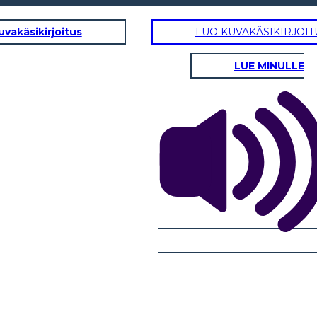
uvakäsikirjoitus
LUO KUVAKÄSIKIRJOIT
LUE MINULLE
O
TULOKSET