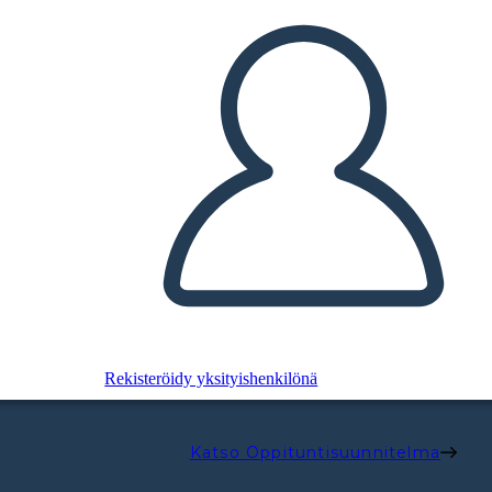
Rekisteröidy yksityishenkilönä
Katso Oppituntisuunnitelma