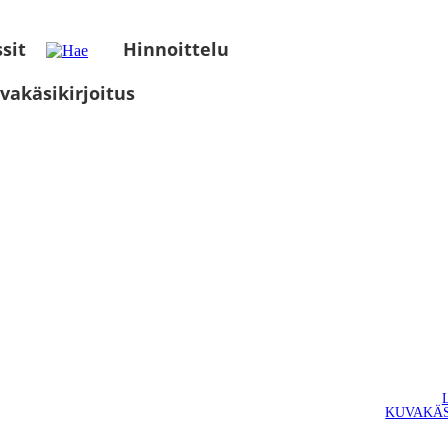
sit
Hinnoittelu
vakäsikirjoitus
KUVAKÄS