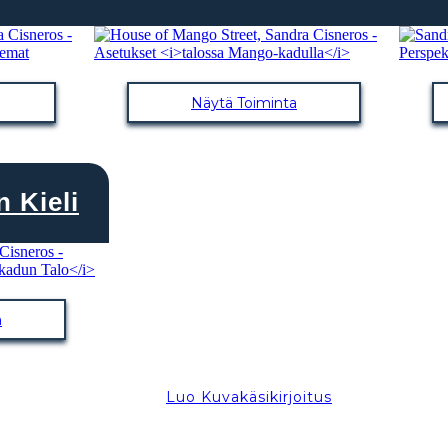
Näytä Toiminta
n Kieli
a
Luo Kuvakäsikirjoitus