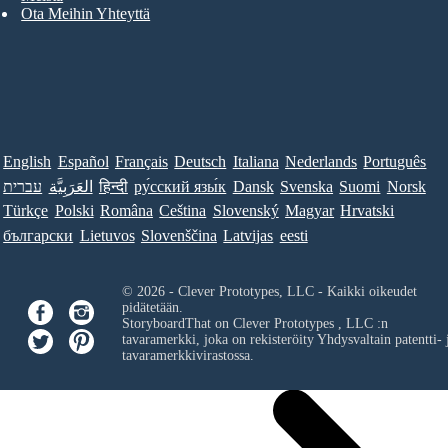
Ota Meihin Yhteyttä
English
Español
Français
Deutsch
Italiana
Nederlands
Português
עברית
العَرَبِيَّة
हिन्दी
ру́сский язы́к
Dansk
Svenska
Suomi
Norsk
Türkçe
Polski
Româna
Ceština
Slovenský
Magyar
Hrvatski
български
Lietuvos
Slovenščina
Latvijas
eesti
© 2026 - Clever Prototypes, LLC - Kaikki oikeudet
pidätetään.
StoryboardThat on
Clever Prototypes , LLC
:n
tavaramerkki, joka on rekisteröity Yhdysvaltain patentti- 
tavaramerkkivirastossa.