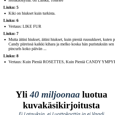
Henkilöitymä: on Laiska; Tottelee
Liuku: 5
Kiki on hiukset kuin turkista.
Liuku: 6
Vertaus: LIKE FUR
Liuku: 7
Mutta äitini hiukset, äitini hiukset, kuin pieniä ruusukkeet, kuten 
Candy piireissä kaikki kihara ja melko koska hän puristuksiin sen
pincurls koko päivän ...
Liuku: 8
Vertaus: Kuin Pieniä ROSETTES, Kuin Pieniä CANDY YMP
Yli
40 miljoonaa
luotua
kuvakäsikirjoitusta
Ei Latauksia, ei Luottokorttia ja ei Vaadi