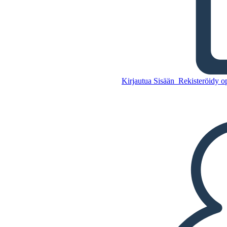
Talo Mango Street - Similes
ja Metaforia
Kirjautua Sisään
Rekisteröidy op
Kopioi tämä
kuvakäsikirjoitus
LUO KUVAKÄSIKIRJOITUS
Kopioi tämä
kuvakäsikirjoitus
LUO KUVAKÄSIKIRJOITUS
TOISTA DIAESITYS
LUE MINULLE