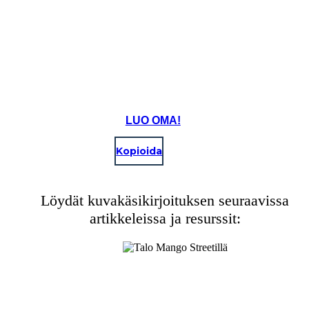
LUO OMA!
Kopioida
Löydät kuvakäsikirjoituksen seuraavissa
artikkeleissa ja resurssit:
Mutta äitini hiukset, äitini hiukset, kuin pieniä ruusukkeet, kuten pikku
Candy piireissä kaikki kihara ja melko koska hän puristuksiin sen
pincurls koko päivän ...
Create your own at Storyboard That