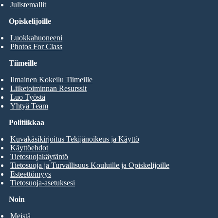
Julistemallit
Opiskelijoille
Luokkahuoneeni
Photos For Class
Tiimeille
Ilmainen Kokeilu Tiimeille
Liiketoiminnan Resurssit
Luo Työstä
Yhtyä Team
Politiikkaa
Kuvakäsikirjoitus Tekijänoikeus ja Käyttö
Käyttöehdot
Tietosuojakäytäntö
Tietosuoja ja Turvallisuus Kouluille ja Opiskelijoille
Esteettömyys
Tietosuoja-asetuksesi
Noin
Meistä