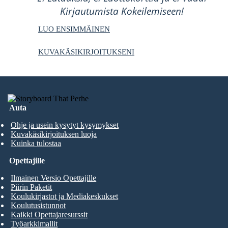
Kirjautumista Kokeilemiseen!
LUO ENSIMMÄINEN
KUVAKÄSIKIRJOITUKSENI
Auta
Ohje ja usein kysytyt kysymykset
Kuvakäsikirjoituksen luoja
Kuinka tulostaa
Opettajille
Ilmainen Versio Opettajille
Piirin Paketit
Koulukirjastot ja Mediakeskukset
Koulutusistunnot
Kaikki Opettajaresurssit
Työarkkimallit