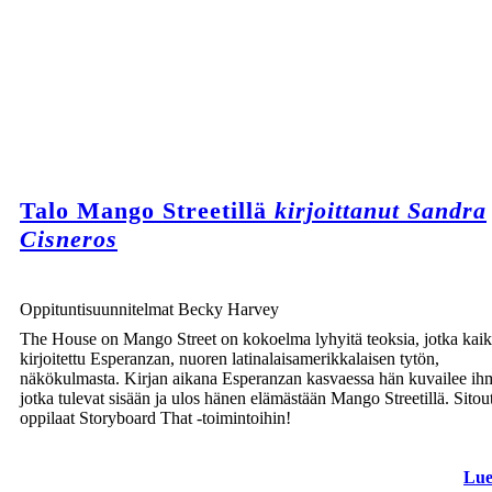
Talo Mango Streetillä
kirjoittanut Sandra
Cisneros
Oppituntisuunnitelmat Becky Harvey
The House on Mango Street on kokoelma lyhyitä teoksia, jotka kaik
kirjoitettu Esperanzan, nuoren latinalaisamerikkalaisen tytön,
näkökulmasta. Kirjan aikana Esperanzan kasvaessa hän kuvailee ihm
jotka tulevat sisään ja ulos hänen elämästään Mango Streetillä. Sitou
oppilaat Storyboard That -toimintoihin!
Lue