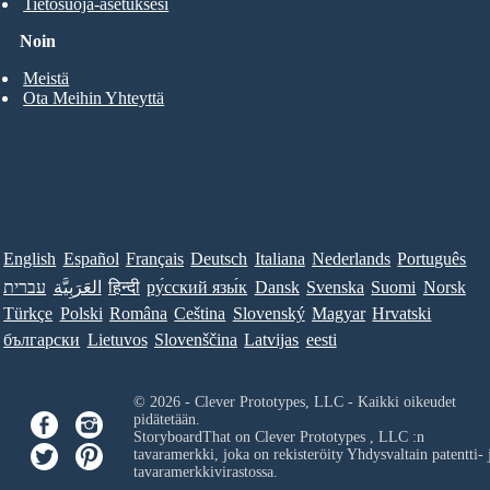
Tietosuoja-asetuksesi
Noin
Meistä
Ota Meihin Yhteyttä
English
Español
Français
Deutsch
Italiana
Nederlands
Português
עברית
العَرَبِيَّة
हिन्दी
ру́сский язы́к
Dansk
Svenska
Suomi
Norsk
Türkçe
Polski
Româna
Ceština
Slovenský
Magyar
Hrvatski
български
Lietuvos
Slovenščina
Latvijas
eesti
© 2026 - Clever Prototypes, LLC - Kaikki oikeudet
pidätetään.
StoryboardThat on
Clever Prototypes , LLC
:n
tavaramerkki, joka on rekisteröity Yhdysvaltain patentti- 
tavaramerkkivirastossa.