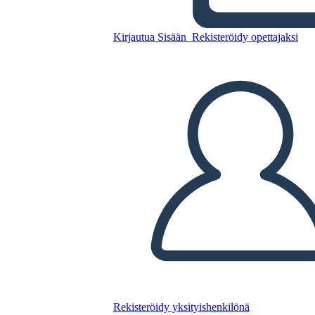
Kirjautua Sisään
Rekisteröidy opettajaksi
Tuotekehitys 3
Kopioi tämä kuvakäsikirjoitus
LUO KUVAKÄSIKIRJOITUS
TOISTA DIAESITYS
LUE MINULLE
Rekisteröidy yksityishenkilönä