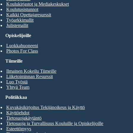
Koulukirjastot ja Mediakeskukset
Koulutusistunnot
Kaikki Opettajaresurssit
Työarkkimallit
Julistemallit
Opiskelijoille
Luokkahuoneeni
Photos For Class
Tiimeille
Ilmainen Kokeilu Tiimeille
Liiketoiminnan Resurssit
Luo Työstä
Yhtyä Team
Politiikkaa
Kuvakäsikirjoitus Tekijänoikeus ja Käyttö
Käyttöehdot
Tietosuojakäytäntö
Tietosuoja ja Turvallisuus Kouluille ja Opiskelijoille
Esteettömyys