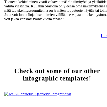
Tuotteen kehittäminen vaatii valtavan määrän tiimityötä ja yksiköide
välistä viestintää. Kullakin osastolla on yleensä oma näkemyksensä s
mitä tuotekehityssuunnitelma on ja miten lopputuote näyttää tai toimi
Jotta voit luoda linjauksen tiimien välillä, tee vapaa tuotekehitysfoto,
voit jakaa kanssasi työntekijöitä tänään!
Lue
Check out some of our other
infographic templates!