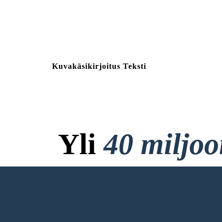
Kuvakäsikirjoitus Teksti
Yli
40 miljo
Ei Latauksia, ei Luo
LUO ENSIMMÄINEN KUVAKÄSIKI