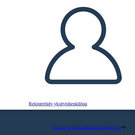
Rekisteröidy yksityishenkilönä
Katso Oppituntisuunnitelma