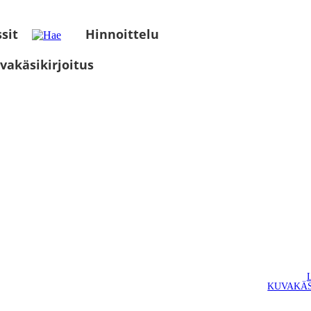
sit
Hinnoittelu
vakäsikirjoitus
KUVAKÄS