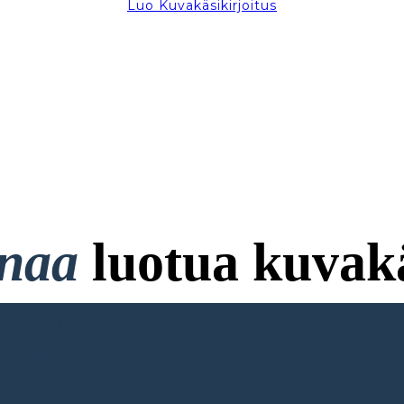
Luo Kuvakäsikirjoitus
onaa
luotua kuvakä
ttokorttia ja ei Vaadi Kirjaut
RJOITUKSENI