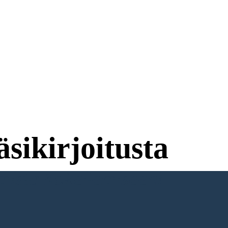
sikirjoitusta
umista Kokeilemiseen!