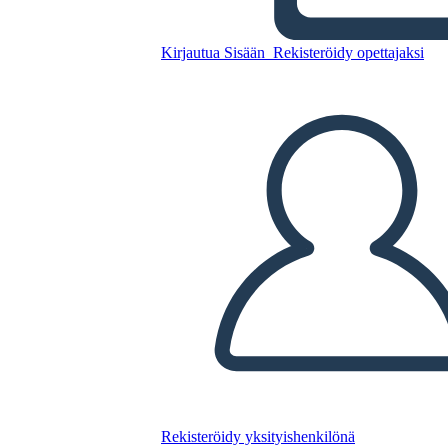
Kirjautua Sisään
Rekisteröidy opettajaksi
Yrityksen Mielenkiintoiset
Esitysmallit 2
Kopioi tämä kuvakäsikirjoitus
LUO KUVAKÄSIKIRJOITUS
TOISTA DIAESITYS
LUE MINULLE
Rekisteröidy yksityishenkilönä