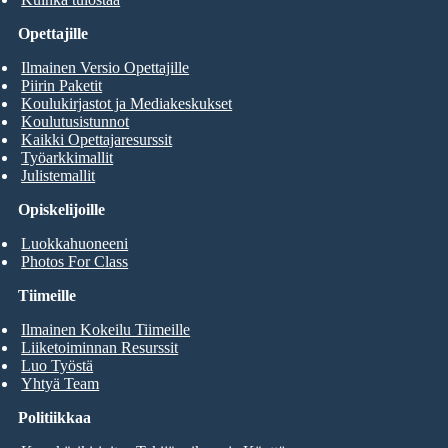
Opettajille
Ilmainen Versio Opettajille
Piirin Paketit
Koulukirjastot ja Mediakeskukset
Koulutusistunnot
Kaikki Opettajaresurssit
Työarkkimallit
Julistemallit
Opiskelijoille
Luokkahuoneeni
Photos For Class
Tiimeille
Ilmainen Kokeilu Tiimeille
Liiketoiminnan Resurssit
Luo Työstä
Yhtyä Team
Politiikkaa