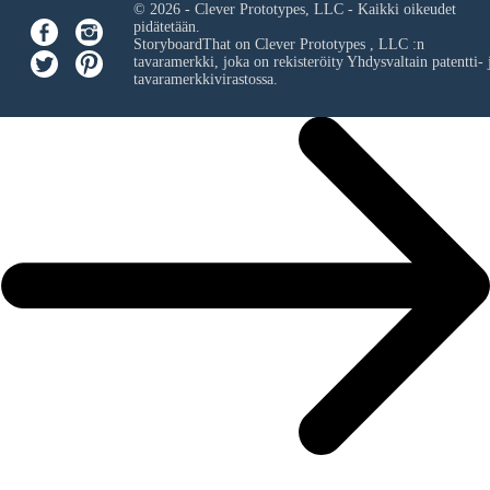
© 2026 - Clever Prototypes, LLC - Kaikki oikeudet
pidätetään.
StoryboardThat on
Clever Prototypes , LLC
:n
tavaramerkki, joka on rekisteröity Yhdysvaltain patentti- 
tavaramerkkivirastossa.