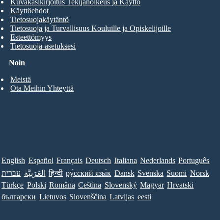
Kuvakäsikirjoitus Tekijänoikeus ja Käyttö
Käyttöehdot
Tietosuojakäytäntö
Tietosuoja ja Turvallisuus Kouluille ja Opiskelijoille
Esteettömyys
Tietosuoja-asetuksesi
Noin
Meistä
Ota Meihin Yhteyttä
English
Español
Français
Deutsch
Italiana
Nederlands
Português
עברית
العَرَبِيَّة
हिन्दी
ру́сский язы́к
Dansk
Svenska
Suomi
Norsk
Türkçe
Polski
Româna
Ceština
Slovenský
Magyar
Hrvatski
български
Lietuvos
Slovenščina
Latvijas
eesti