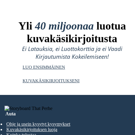
Yli
40 miljoonaa
luotua
kuvakäsikirjoitusta
Ei Latauksia, ei Luottokorttia ja ei Vaadi
Kirjautumista Kokeilemiseen!
LUO ENSIMMÄINEN
KUVAKÄSIKIRJOITUKSENI
Auta
Ohje ja usein kysytyt kysymykset
Kuvakäsikirjoituksen luoja
Kuinka tulostaa