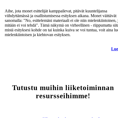
Aihe, jota monet esittelijät kamppailevat, pitävät kuuntelijansa
viihdyttämässä ja osallistumisessa esityksen aikana. Monet väittävät
sanomalla: "No, esittelemäni materiaali ei ole niin mielenkiintoinen, 
mitään ei voi tehdä". Tämä näkymä on virheellinen - riippumatta siit
mistä esityksesi kohde on tai kuinka kuiva se voi tuntua, voit aina l
mielenkiintoisen ja kiehtovan esityksen.
Lue
Tutustu muihin liiketoiminnan
resursseihimme!