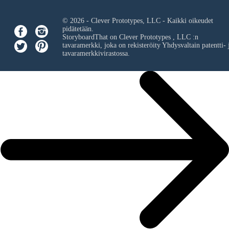
© 2026 - Clever Prototypes, LLC - Kaikki oikeudet
pidätetään.
StoryboardThat on
Clever Prototypes , LLC
:n
tavaramerkki, joka on rekisteröity Yhdysvaltain patentti- 
tavaramerkkivirastossa.