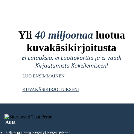
Yli
40 miljoonaa
luotua
kuvakäsikirjoitusta
Ei Latauksia, ei Luottokorttia ja ei Vaadi
Kirjautumista Kokeilemiseen!
LUO ENSIMMÄINEN
KUVAKÄSIKIRJOITUKSENI
Auta
Ohje ja usein kysytyt kysymykset