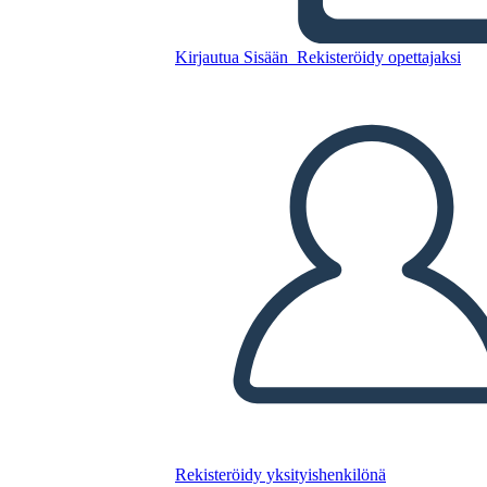
Kirjautua Sisään
Rekisteröidy opettajaksi
Yrityskäyttäjäkeskeinen
Infografiikkamalli 3
Kopioi tämä kuvakäsikirjoitus
LUO KUVAKÄSIKIRJOITUS
TOISTA DIAESITYS
LUE MINULLE
Rekisteröidy yksityishenkilönä