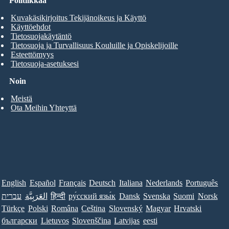
Politiikkaa
Kuvakäsikirjoitus Tekijänoikeus ja Käyttö
Käyttöehdot
Tietosuojakäytäntö
Tietosuoja ja Turvallisuus Kouluille ja Opiskelijoille
Esteettömyys
Tietosuoja-asetuksesi
Noin
Meistä
Ota Meihin Yhteyttä
English
Español
Français
Deutsch
Italiana
Nederlands
Português
עברית
العَرَبِيَّة
हिन्दी
ру́сский язы́к
Dansk
Svenska
Suomi
Norsk
Türkçe
Polski
Româna
Ceština
Slovenský
Magyar
Hrvatski
български
Lietuvos
Slovenščina
Latvijas
eesti