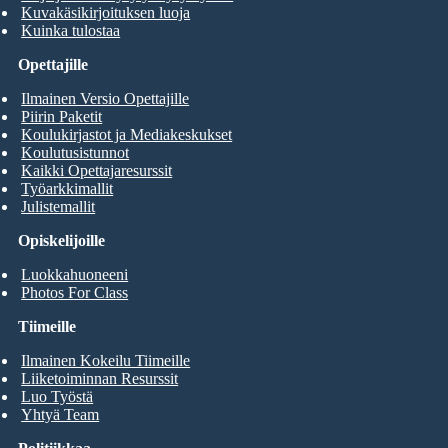
Kuvakäsikirjoituksen luoja
Kuinka tulostaa
Opettajille
Ilmainen Versio Opettajille
Piirin Paketit
Koulukirjastot ja Mediakeskukset
Koulutusistunnot
Kaikki Opettajaresurssit
Työarkkimallit
Julistemallit
Opiskelijoille
Luokkahuoneeni
Photos For Class
Tiimeille
Ilmainen Kokeilu Tiimeille
Liiketoiminnan Resurssit
Luo Työstä
Yhtyä Team