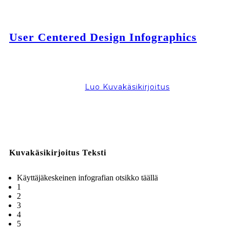
User Centered Design Infographics
Luo Kuvakäsikirjoitus
Kuvakäsikirjoitus Teksti
Käyttäjäkeskeinen infografian otsikko täällä
1
2
3
4
5