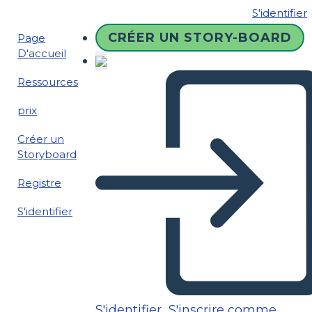
S'identifier
CRÉER UN STORY-BOARD
Page
D'accueil
Ressources
prix
Créer un
Storyboard
Registre
S'identifier
S'identifier
S'inscrire comme