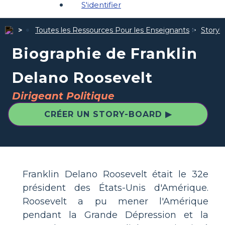
S'identifier
Toutes les Ressources Pour les Enseignants
Storybo
Biographie de Franklin
Delano Roosevelt
Dirigeant Politique
CRÉER UN STORY-BOARD ▶
Franklin Delano Roosevelt était le 32e
président des États-Unis d'Amérique.
Roosevelt a pu mener l'Amérique
pendant la Grande Dépression et la