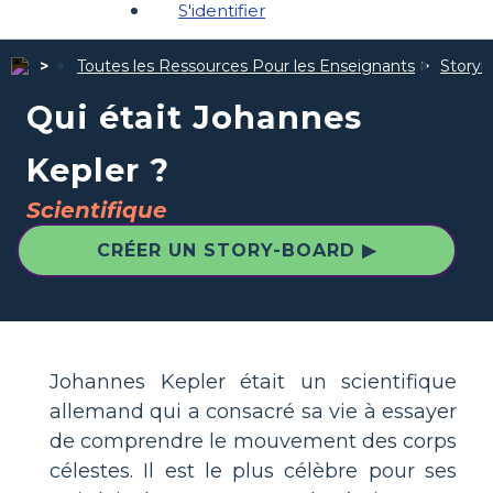
S'identifier
Toutes les Ressources Pour les Enseignants
Storybo
Qui était Johannes
Kepler ?
Scientifique
CRÉER UN STORY-BOARD ▶
Johannes Kepler était un scientifique
allemand qui a consacré sa vie à essayer
de comprendre le mouvement des corps
célestes. Il est le plus célèbre pour ses