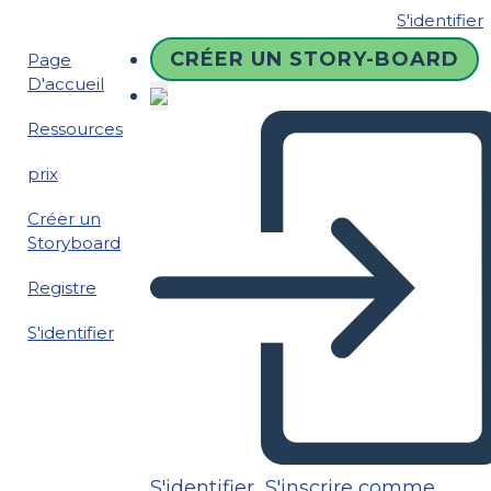
S'identifier
CRÉER UN STORY-BOARD
Page
D'accueil
Ressources
prix
Créer un
Storyboard
Registre
S'identifier
S'identifier
S'inscrire comme