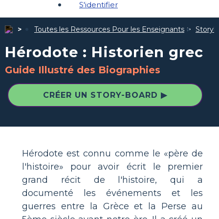
S'identifier
Toutes les Ressources Pour les Enseignants
Storybo
Hérodote : Historien grec
Guide Illustré des Biographies
CRÉER UN STORY-BOARD ▶
Hérodote est connu comme le «père de
l'histoire» pour avoir écrit le premier
grand récit de l'histoire, qui a
documenté les événements et les
guerres entre la Grèce et la Perse au