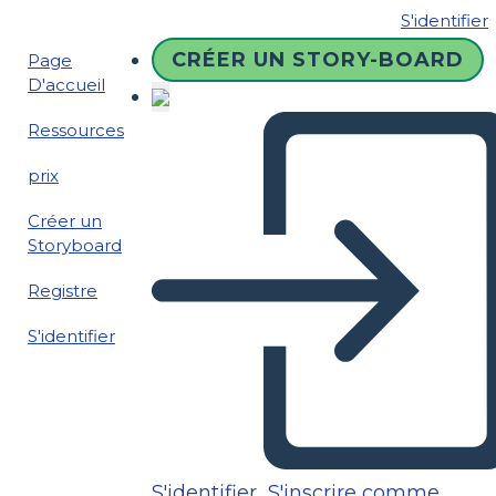
S'identifier
CRÉER UN STORY-BOARD
Page
D'accueil
Ressources
prix
Créer un
Storyboard
Registre
S'identifier
S'identifier
S'inscrire comme