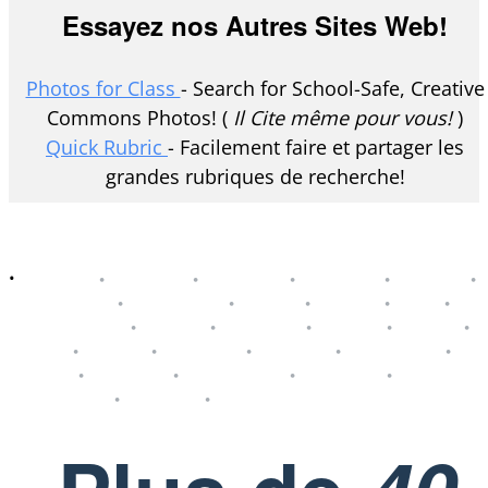
Essayez nos Autres Sites Web!
Photos for Class
- Search for School-Safe, Creative
Commons Photos! (
Il Cite même pour vous!
)
Quick Rubric
- Facilement faire et partager les
grandes rubriques de recherche!
Vous préférez une autre langue?
English
•
Español
•
Français
•
Deutsch
•
Italiana
•
•
Nederlands
•
Português
•
العَرَبِيَّة
•
עברית
•
हिन्दी
•
ру́сский язы́к
•
Dansk
•
Svenska
•
Suomi
•
Norsk
•
Türkçe
•
Polski
•
Româna
•
Ceština
•
Slovenský
•
Magyar
•
Hrvatski
•
български
•
Lietuvos
•
Slovenščina
•
Latvijas
•
eesti