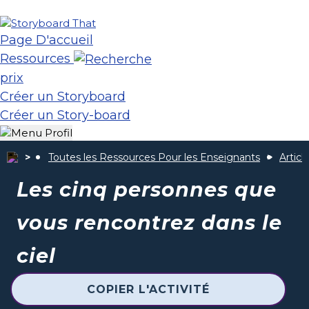
Page D'accueil
Ressources
prix
Créer un Storyboard
Créer un Story-board
Toutes les Ressources Pour les Enseignants
Articl
Les cinq personnes que
vous rencontrez dans le
ciel
COPIER L'ACTIVITÉ