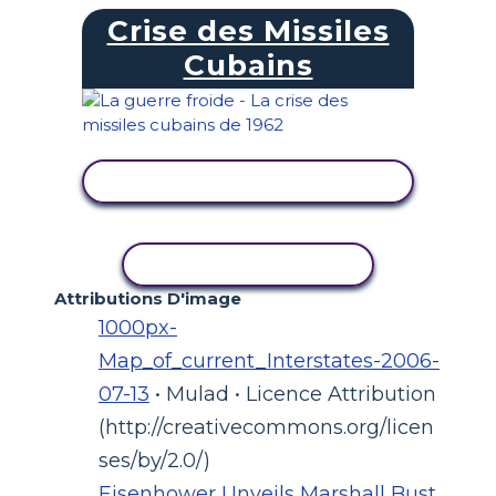
Crise des Missiles
Cubains
AFFICHER L'ACTIVITÉ
COPIER L'ACTIVITÉ
Attributions D'image
1000px-
Map_of_current_Interstates-2006-
07-13
• Mulad • Licence Attribution
(http://creativecommons.org/licen
ses/by/2.0/)
Eisenhower Unveils Marshall Bust