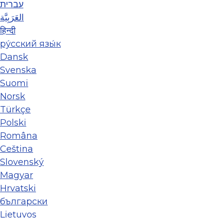
עברית
العَرَبِيَّة
हिन्दी
ру́сский язы́к
Dansk
Svenska
Suomi
Norsk
Türkçe
Polski
Româna
Ceština
Slovenský
Magyar
Hrvatski
български
Lietuvos