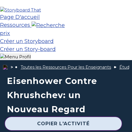
Page D'accueil
Ressources
prix
Créer un Storyboard
Créer un Story-board
Toutes les Ressources Pour les Enseignants
Étude
Eisenhower Contre
Khrushchev: un
Nouveau Regard
COPIER L'ACTIVITÉ