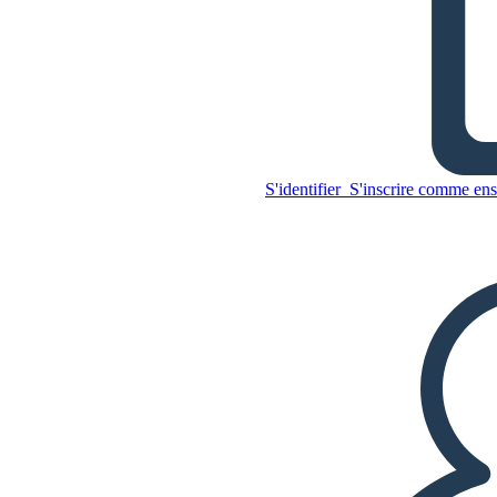
Le Résumé du Crossover
Copiez ce storyboard
S'identifier
S'inscrire comme ens
CRÉER UN STORYBOARD
Copiez ce storyboard
CRÉER UN STORYBOARD
LIRE LE DIAPORAMA
LIS-MOI