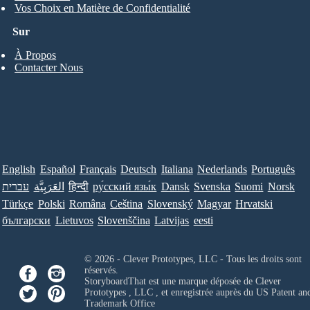
Vos Choix en Matière de Confidentialité
Sur
À Propos
Contacter Nous
English
Español
Français
Deutsch
Italiana
Nederlands
Português
עברית
العَرَبِيَّة
हिन्दी
ру́сский язы́к
Dansk
Svenska
Suomi
Norsk
Türkçe
Polski
Româna
Ceština
Slovenský
Magyar
Hrvatski
български
Lietuvos
Slovenščina
Latvijas
eesti
© 2026 - Clever Prototypes, LLC - Tous les droits sont
réservés.
StoryboardThat est une marque déposée de
Clever
Prototypes , LLC
, et enregistrée auprès du US Patent an
Trademark Office