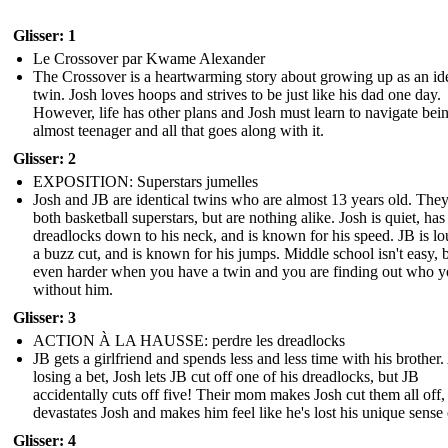
Glisser: 1
Le Crossover par Kwame Alexander
The Crossover is a heartwarming story about growing up as an ide
twin. Josh loves hoops and strives to be just like his dad one day.
However, life has other plans and Josh must learn to navigate bei
almost teenager and all that goes along with it.
Glisser: 2
EXPOSITION: Superstars jumelles
Josh and JB are identical twins who are almost 13 years old. They
both basketball superstars, but are nothing alike. Josh is quiet, has
dreadlocks down to his neck, and is known for his speed. JB is lo
a buzz cut, and is known for his jumps. Middle school isn't easy, bu
even harder when you have a twin and you are finding out who y
without him.
Glisser: 3
ACTION À LA HAUSSE: perdre les dreadlocks
JB gets a girlfriend and spends less and less time with his brother.
losing a bet, Josh lets JB cut off one of his dreadlocks, but JB
accidentally cuts off five! Their mom makes Josh cut them all off
devastates Josh and makes him feel like he's lost his unique sense o
Glisser: 4