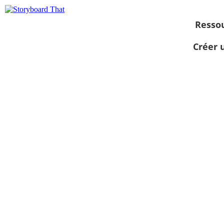
Resso
Créer 