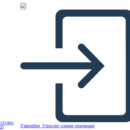
 STORY-
S'identifier
S'inscrire comme enseignant
RD