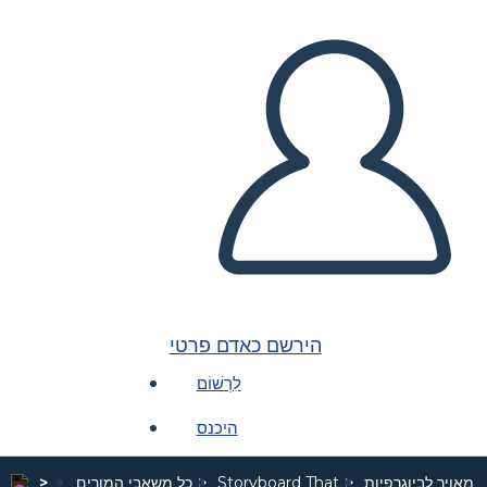
הירשם כאדם פרטי
לִרְשׁוֹם
היכנס
 מאויר לביוגרפיות
Storyboard That
כל משאבי המורים