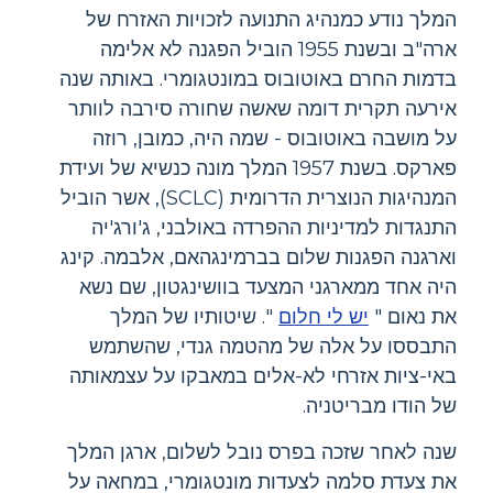
המלך נודע כמנהיג התנועה לזכויות האזרח של
ארה"ב ובשנת 1955 הוביל הפגנה לא אלימה
בדמות החרם באוטובוס במונטגומרי. באותה שנה
אירעה תקרית דומה שאשה שחורה סירבה לוותר
על מושבה באוטובוס - שמה היה, כמובן, רוזה
פארקס. בשנת 1957 המלך מונה כנשיא של ועידת
המנהיגות הנוצרית הדרומית (SCLC), אשר הוביל
התנגדות למדיניות ההפרדה באולבני, ג'ורג'יה
וארגנה הפגנות שלום בברמינגהאם, אלבמה. קינג
היה אחד ממארגני המצעד בוושינגטון, שם נשא
את נאום "
יש לי חלום
". שיטותיו של המלך
התבססו על אלה של מהטמה גנדי, שהשתמש
באי-ציות אזרחי לא-אלים במאבקו על עצמאותה
של הודו מבריטניה.
שנה לאחר שזכה בפרס נובל לשלום, ארגן המלך
את צעדת סלמה לצעדות מונטגומרי, במחאה על