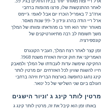
ארל ריי ומת מאוחר יותר בבית החולים בגיל 39.
לאחר ההתנקשות שלו, פרצו מהומות ברחבי
ארה"ב 7 באפריל הוכרז יום אבל לאומי. ג'יימס
ארל ריי הודה בהרג ונידון ל -99 שנות מאסר.
מאוחר יותר הוא חזר בו מהודאתו ומוותו של המלך
משך תשומת לב רבה מתיאורטיקנים של
קונספירציה.
זמן קצר לאחר רצח המלך, העביר הקונגרס
האמריקני את חוק זכויות האזרח משנת 1968.
החקיקה שימשה עדות לעבודתו של המלך ולמאבק
חייו להשגת שוויון לכל האזרחים. יום מרטין לותר
קינג נחגג כחופשה בארצות הברית וזיהה ברחבי
העולם ביום שני השלישי של כל ינואר.
מרטין לותר קינג ג 'וניור הישגים
באותו זמן הוא קיבל את זה, מרטין לותר קינג ג