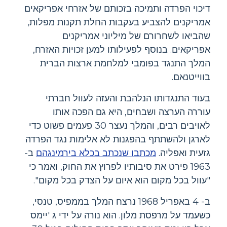
דיכוי הפרדה ותמיכה בזכותם של אזרחי אפריקאים
אמריקנים להצביע בעקבות החלת תקנות מפלות,
שהביאו לשחרורם של מיליוני אמריקנים
אפריקאים. בנוסף לפעילותו למען זכויות האזרח,
המלך התנגד בפומבי למלחמת ארצות הברית
בווייטנאם.
בעוד התנגדותו הנלהבת והעזה לעוול חברתי
עוררה הערצה ושבחים, היא גם הפכה אותו
לאויבים רבים, והמלך נעצר 30 פעמים פשוט כדי
לארגן ולהשתתף בהפגנות לא אלימות נגד הפרדה
גזעית ואפליה.
מכתבו שנכתב בכלא בירמינגהם
ב-
1963 פירט את סיבותיו לפרוץ את החוק, ואמר כי
"עוול בכל מקום הוא איום על הצדק בכל מקום".
ב- 4 באפריל 1968 נרצח המלך בממפיס, טנסי,
כשעמד על מרפסת מלון. הוא נורה על ידי ג 'יימס