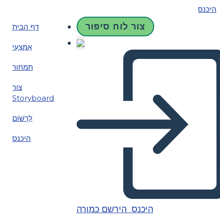
היכנס
צור לוח סיפור
דף הבית
אֶמְצָעִי
תמחור
צור
Storyboard
לִרְשׁוֹם
היכנס
היכנס
הירשם כמורה