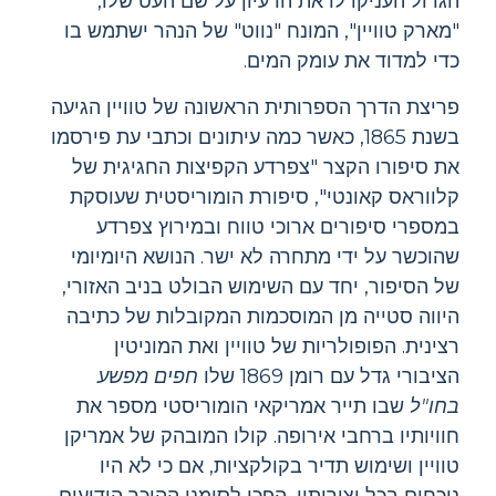
הגדול העניקו לו את הרעיון על שם העט שלו,
"מארק טוויין", המונח "נווט" של הנהר ישתמש בו
כדי למדוד את עומק המים.
פריצת הדרך הספרותית הראשונה של טוויין הגיעה
בשנת 1865, כאשר כמה עיתונים וכתבי עת פירסמו
את סיפורו הקצר "צפרדע הקפיצות החגיגית של
קלווראס קאונטי", סיפורת הומוריסטית שעוסקת
במספרי סיפורים ארוכי טווח ובמירוץ צפרדע
שהוכשר על ידי מתחרה לא ישר. הנושא היומיומי
של הסיפור, יחד עם השימוש הבולט בניב האזורי,
היווה סטייה מן המוסכמות המקובלות של כתיבה
רצינית. הפופולריות של טוויין ואת המוניטין
הציבורי גדל עם רומן 1869 שלו
חפים מפשע
בחו"ל
שבו תייר אמריקאי הומוריסטי מספר את
חוויותיו ברחבי אירופה. קולו המובהק של אמריקן
טוויין ושימוש תדיר בקולקציות, אם כי לא היו
נוכחים בכל יצירותיו, הפכו לסימני ההיכר הידועים