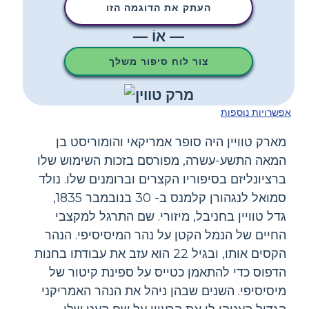
העתק את הדוגמה הזו
— אוֹ —
צור לוח סיפור משלך
אפשרויות נוספות
מארק טוויין היה סופר אמריקאי והומוריסט בן
המאה התשע-עשרה, מפורסם בזכות השימוש שלו
ברציונליזם בסיפוריו הקצרים וברומנים שלו. נולד
סמואל לנגהורן קלמנס ב- 30 בנובמבר 1835,
גדל טוויין בחניבל, מיזורי. שם התרגל למקצבי
החיים של הנמל הקטן על נהר המיסיסיפי. הנהר
הקסים אותו, ובגיל 22 הוא עזב את עבודתו בחנות
הדפוס כדי להתאמן כטייס על ספינת קיטור של
מיסיסיפי. השנים שבהן ניהל את הנהר האמריקני