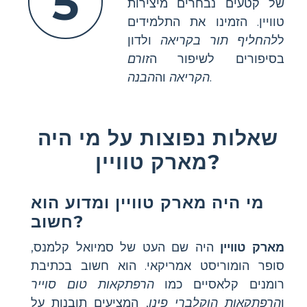
5
של קטעים נבחרים מיצירות
טוויין. הזמינו את התלמידים
ל
להחליף תור בקריאה
ולדון
בסיפורים לשיפור ה
זורם
.
הקריאה
וה
הבנה
שאלות נפוצות על מי היה
מארק טוויין?
מי היה מארק טוויין ומדוע הוא
חשוב?
מארק טוויין
היה שם העט של סמיואל קלמנס,
סופר הומוריסט אמריקאי. הוא חשוב בכתיבת
רומנים קלאסיים כמו
הרפתקאות טום סוייר
ו
הרפתקאות הוקלברי פינן
, המציעים תובנות על