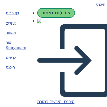
היכנס
צור לוח סיפור
דף הבית
אֶמְצָעִי
תמחור
צור
Storyboard
לִרְשׁוֹם
היכנס
היכנס
הירשם כמורה