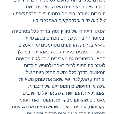
ביותר שלו. המאפיינים האלה שולטים בשתי
היצירות שנותרו הכי מפורסמות כיום:
הרפתקאותיו
של טום סויר
והרפתקאות האקלברי פין
.
הסגנון הייחודי של טוויין נפוץ בדרך כלל בסאטירה
ובמוסר החברתי, שניהם נוכחים
בטום סוייר
והאקלברי פין
. הרומנים מסתמכים על האנשים
והשפה הנפוצים בעיר הקטנה באמריקה במהלך
1800. הסיפורים גם מעבירים נוסטלגיה מסוימת
לאמריקה הפופולרית בעבר ולחופש הילדות
המאושר. בדרך כלל נחשב החזק ביותר של
יצירותיו,
האקלברי פין
שואב את עומק נושאיות
שלה מן החיפושים המוסריים של העבדות
האמריקאית המורשת שלה. אף על פי שרבים
מאמינים שהרומן מבקר את המוסד ואת דעותיו
הקדומות, אחרים טוענים שהוא מנציח את הגזענות
באמצעות הסטריאוטיפים הרבים והכינויים