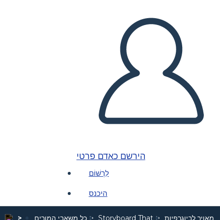
הירשם כאדם פרטי
לִרְשׁוֹם
היכנס
 מאויר לביוגרפיות
Storyboard That
כל משאבי המורים