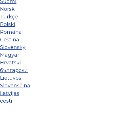
Suomi
Norsk
Türkçe
Polski
Româna
Ceština
Slovenský
Magyar
Hrvatski
български
Lietuvos
Slovenščina
Latvijas
eesti