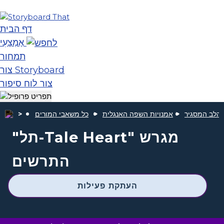
דף הבית
אֶמְצָעִי
תמחור
צור Storyboard
צור לוח סיפור
הלב המסגיר
אמנויות השפה האנגלית
כל משאבי המורים
"תל-Tale Heart" מגרש
התרשים
העתקת פעילות