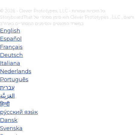
© 2026 - Clever Prototypes, LLC - כל הזכויות שמורות.
, ורשום
Clever Prototypes , LLC
StoryboardThat הוא סימן מסחרי של
במשרד הפטנטים והסימנים המסחריים בארה"ב
English
Español
Français
Deutsch
Italiana
Nederlands
Português
עברית
العَرَبِيَّة
हिन्दी
ру́сский язы́к
Dansk
Svenska