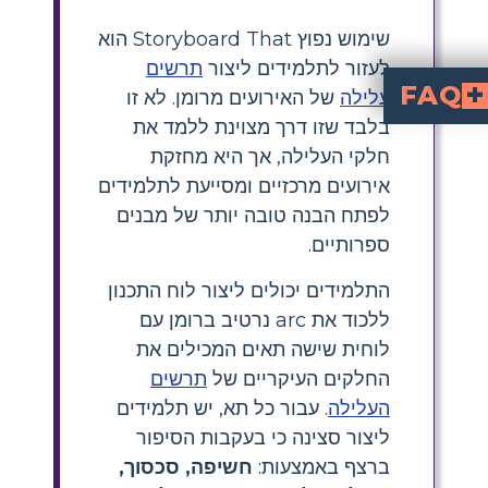
שימוש נפוץ Storyboard That הוא
לעזור לתלמידים ליצור
תרשים
FAQ
עלילה
של האירועים מרומן. לא זו
בלבד שזו דרך מצוינת ללמד את
מה כוללת פעולת הנפילה של "The Tell-Tale Heart"?
חלקי העלילה, אך היא מחזקת
אירועים מרכזיים ומסייעת לתלמידים
לפתח הבנה טובה יותר של מבנים
ספרותיים.
התלמידים יכולים ליצור לוח התכנון
ללכוד את arc נרטיב ברומן עם
לוחית שישה תאים המכילים את
החלקים העיקריים של
תרשים
העלילה
. עבור כל תא, יש תלמידים
ליצור סצינה כי בעקבות הסיפור
ברצף באמצעות:
חשיפה, סכסוך,