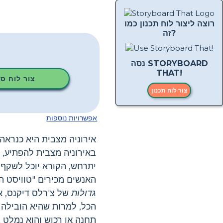
רוצה ליצור לוח תכנון כמו
זה?
נסה STORYBOARD
THAT!
צור לוח ס
צור לוח תכנון
אפשרויות נוספות
אירוניה מצבית היא כנראה 
באירוניה מצבית להפתיע,
יתרחש, הקורא יוכל לשקף 
האנשים מכירים "טוויסט ה
גדולות
של צ'רלס דיקנס, א
הכל, למרות שהיא הובילה א
תחנה או רכוש והוא נמלט ב