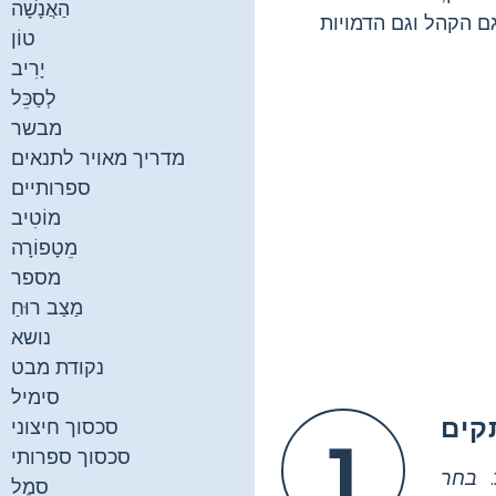
הַאֲנָשָׁה
ם הקהל וגם הדמויות
טוֹן
יָרִיב
לְסַכֵּל
מבשר
מדריך מאויר לתנאים
ספרותיים
מוֹטִיב
מֵטָפוֹרָה
מספר
מַצַב רוּחַ
נושא
נקודת מבט
סימיל
קים
סכסוך חיצוני
1
סכסוך ספרותי
.
בחר
סֵמֶל