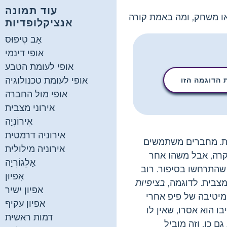
עוד תמונה
או משחק, ומה באמת קורה
אנציקלופדיות
אַב טִיפּוּס
אופי דינמי
אופי לעומת הטבע
אופי לעומת טכנולוגיה
הדוגמה הזו
אופי מול החברה
אירוני מצבית
אִירוֹנִיָה
אירוניה דרמטית
רות. מחברים משתמשים
אירוניה מילולית
קרה, אבל משהו אחר
אַלֵגוֹרִיָה
שהתרחשו בסיפור. רוב
אִפיוּן
מצבית. לדוגמה,
בציפיות
אפיון ישיר
מיטיבה של פיפ אחרי
אפיון עקיף
ו הוא אסרו, שאין לו
דמות ראשית
ם כן, וזה מוביל