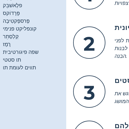
פלֶאשׁבֵּק
פָּרָדוֹקס
פֶּרספֶּקטִיבָה
ונית
קונפליקט פנימי
2
קְלַסְתֵר
 לפני
רֶמֶז
לבנות
שפה פיגורטיבית
הבנה.
תו סטטי
תווים לעומת תו
טים
3
גש את
להם