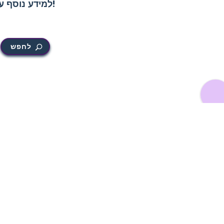
!
למידע נוסף ע
לחפש