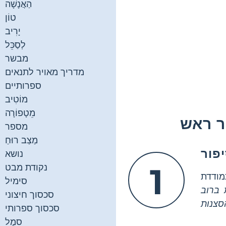
הַאֲנָשָׁה
טוֹן
יָרִיב
לְסַכֵּל
מבשר
מדריך מאויר לתנאים
ספרותיים
מוֹטִיב
מֵטָפוֹרָה
ר ראש
מספר
מַצַב רוּחַ
נושא
1
נקודת מבט
מודדת
סימיל
 ברוב
סכסוך חיצוני
סכסוך ספרותי
סֵמֶל