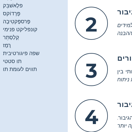
פלֶאשׁבֵּק
יבור
פָּרָדוֹקס
2
פֶּרספֶּקטִיבָה
מידים
קונפליקט פנימי
קְלַסְתֵר
רֶמֶז
שפה פיגורטיבית
רים
תו סטטי
3
תווים לעומת תו
י בין
בור
4
יבור.