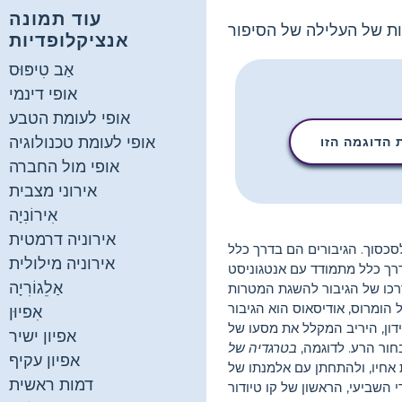
עוד תמונה
ות של העלילה של הסיפור
אנציקלופדיות
אַב טִיפּוּס
אופי דינמי
אופי לעומת הטבע
אופי לעומת טכנולוגיה
הדוגמה הזו
אופי מול החברה
אירוני מצבית
אִירוֹנִיָה
אירוניה דרמטית
סכסוך. הגיבורים הם בדרך כלל
אירוניה מילולית
בדרך כלל מתמודד עם אנטגוניסט
אַלֵגוֹרִיָה
דרכו של הגיבור להשגת המטרות
הומרוס, אודיסאוס הוא הגיבור
אִפיוּן
דון, היריב המקלל את מסעו של
אפיון ישיר
חור הרע. לדוגמה,
בטרגדיה של
אפיון עקיף
ת אחיו, ולהתחתן עם אלמנתו של
דמות ראשית