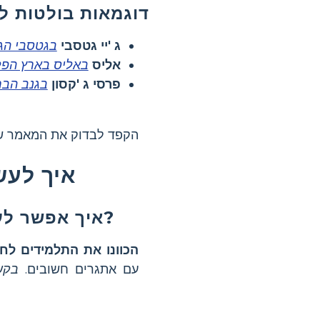
דוגמאות בולטות ל
ג 'יי גטסבי
בגטסבי הגד
אליס
באליס בארץ הפל
פרסי ג 'קסון
בגנב הבר
הקפד לבדוק את המאמר ש
איך לעש
איך אפשר לעזור לתלמידים לזהות את הגיבור בכל סיפור?
הכוונו את התלמידים ל
עם אתגרים חשובים.
בקש