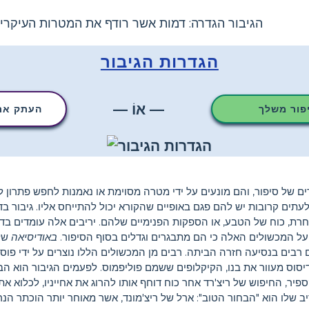
הגיבור הגדרה: דמות אשר רודף את המטרות העיקרי
הגדרות הגיבור
— אוֹ —
יפור משלך
העתק את 
ים של סיפור, והם מונעים על ידי מטרה מסוימת או נאמנות לחפש פתרון ל
 ולעתים קרובות יש להם פגם באופיים שהקורא יכול להתייחס אליו. גיבור 
 אחרת, כוח של הטבע, או הספקות הפנימיים שלהם. יריבים אלה עומדים ב
 על המכשולים האלה כי הם מתבגרים וגדלים בסוף הסיפור.
באודיסיאה
של 
רבים בנסיעה חזרה הביתה. רבים מן המכשולים הללו נוצרים על ידי פוסי
סוס מעוור את בנו, הקיקלופים ששמם פוליפמוס. לפעמים הגיבור הוא הב
קספיר, החיפוש של ריצ'רד אחר כוח דוחף אותו להרוג את אחייניו, לכלוא א