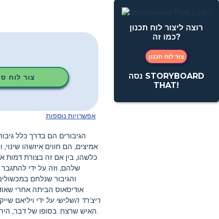
רוצה ליצור לוח תכנון
כמו זה?
צור לוח תכנון
נסה STORYBOARD
צור לוח ס
THAT!
אפשרויות נוספות
הגיבורים הם בדרך כלל גיבור
אמיצים, הם חווים איזשהו שינוי,
כלשהו, ​​בין אם זה בצורת דמות
שלהם, וזה על ידי להתגבר
והגיבור שנלחם במכשולים 
אודיסאוס הביתה אחרי שאודי
ריצ'רד השלישי על
ידי ויליאם שיי
האיש שרצח. בסופו של דבר, היריב שלו הוא "הבחור הטוב": ארל של ריצ'מונד, אשר מאוחר יותר הוכתר הנרי השביעי, הראשון של קו טיודור.