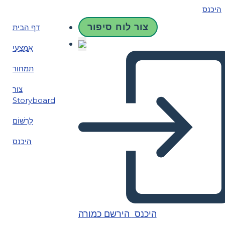
היכנס
צור לוח סיפור
דף הבית
אֶמְצָעִי
תמחור
צור
Storyboard
לִרְשׁוֹם
היכנס
היכנס
הירשם כמורה