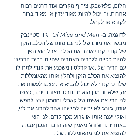
חלום, פלאשבק, צירוף מקרים ועוד דרכים רבות
אחרות. זה יכול להיות מאוד עדין או מאוד ברור
לקורא או לקהל.
לדוגמה, ב-
Of Mice and Men
, ג'ון סטיינבק
מבשר את מותו של לני עם מותו של הכלב הזקן
של קנדי. קנדי אוהב את הכלב, אבל הוא הפך
להיות כפייה לגברים האחרים שחיים בבית הדרגש
עם הריח שלו, אז קרלסון משכנע את קנדי ​​לתת לו
להוציא את הכלב הזקן ולחלץ אותו מהאומללות
שלו, כי קנדי ​​לא יכול להביא את עצמו לעשות את
זה, שלאחר מכן הוא מתחרט. מאוחר יותר, כאשר
לני הרג את אשתו של קארלי וההמון יוצא לחפש
אותו, ג'ורג' לא ירשה למישהו אחר להרוג את לני,
ואולי יענה אותו או גרוע מכך קודם. לני הוא
באחריותו, וג'ורג' מאמין שזה הדבר הנכון
עבורו
להוציא את לני מהאומללות שלו.