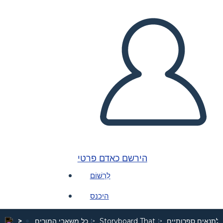
הירשם כאדם פרטי
לִרְשׁוֹם
היכנס
 לתנאים ספרותיים
Storyboard That
כל משאבי המורים