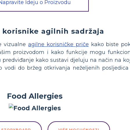
Napravite Ideju o Proizvodu
 korisnike agilnih sadržaja
e vizualne
agilne korisničke priče
kako biste pok
vašim proizvodom i kako funkcije mogu funkcion
redviđanje kako sustavi djeluju na način na koji
To vodi do bržeg otkrivanja neželjenih posljedica 
Food Allergies
U STORYBOARD
VIŠE MOGUĆNOSTI