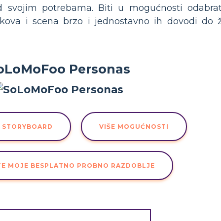
od svojim potrebama. Biti u mogućnosti odabrat
 likova i scena brzo i jednostavno ih dovodi do
oLoMoFoo Personas
U STORYBOARD
VIŠE MOGUĆNOSTI
TE MOJE BESPLATNO PROBNO RAZDOBLJE