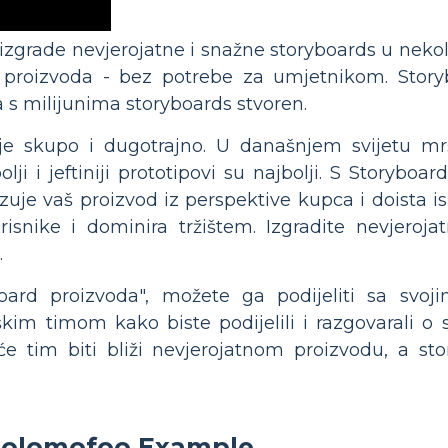
zgrade nevjerojatne i snažne storyboards u neko
j proizvoda - bez potrebe za umjetnikom. Story
ja s milijunima storyboards stvoren.
je skupo i dugotrajno. U današnjem svijetu mr
olji i jeftiniji prototipovi su najbolji. S Storybo
azuje vaš proizvod iz perspektive kupca i doista is
isnike i dominira tržištem. Izgradite nevjeroj
.
board proizvoda", možete ga podijeliti sa svoji
kim timom kako biste podijelili i razgovarali o sv
će tim biti bliži nevjerojatnom proizvodu, a st
Solomofoo Example