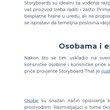
Storyboards su idealni za vođenje razg
vaš proizvod treba raditi i zašto. Pri
besplatne hrane u uredu, ali ne propis
se ispostavi da temeljna poslovna ideja 
Osobama i e
Nakon što se tim uskladio na sveobu
korisničke osobine i korisničke priče 
priče provjerite Storyboard That je
ilus
Osobe
su snažan način opisivanja kr
proizvodom. Razmišljajući o tome tko s