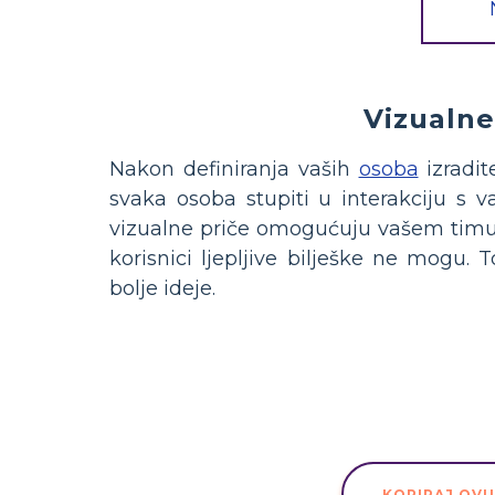
Vizualne
Nakon definiranja vaših
osoba
izradit
svaka osoba stupiti u interakciju s 
vizualne priče omogućuju vašem timu p
korisnici ljepljive bilješke ne mogu. 
bolje ideje.
KOPIRAJ OV