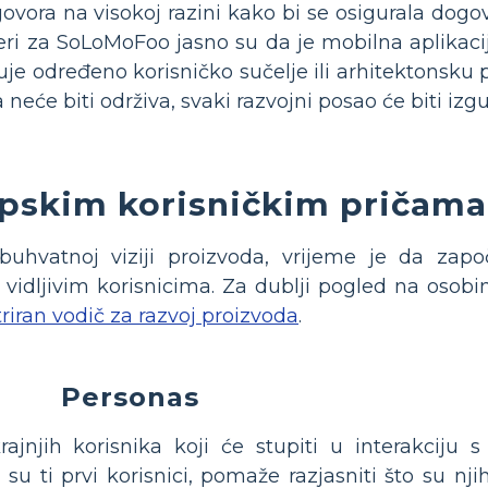
ovora na visokoj razini kako bi se osigurala dogo
mjeri za SoLoMoFoo jasno su da je mobilna aplikaci
uje određeno korisničko sučelje ili arhitektonsku 
neće biti održiva, svaki razvojni posao će biti izgu
pskim korisničkim pričama
hvatnoj viziji proizvoda, vrijeme je da započ
s vidljivim korisnicima. Za dublji pogled na osobi
triran vodič za razvoj proizvoda
.
Personas
ajnjih korisnika koji će stupiti u interakciju 
u ti prvi korisnici, pomaže razjasniti što su nji