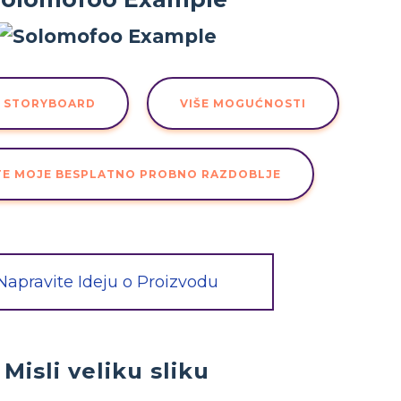
U STORYBOARD
VIŠE MOGUĆNOSTI
TE MOJE BESPLATNO PROBNO RAZDOBLJE
Napravite Ideju o Proizvodu
Misli veliku sliku