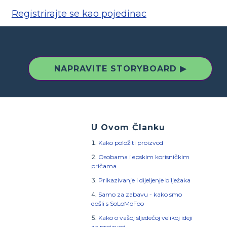
Registrirajte se kao pojedinac
NAPRAVITE STORYBOARD ▶
U Ovom Članku
Kako položiti proizvod
Osobama i epskim korisničkim
pričama
Prikazivanje i dijeljenje bilježaka
Samo za zabavu - kako smo
došli s SoLoMoFoo
Kako o vašoj sljedećoj velikoj ideji
za proizvod