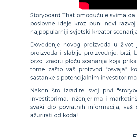
Storyboard That omogućuje svima da i
poslovne ideje kroz puni novi razvo
najpopularniji svjetski kreator scenari
Dovođenje novog proizvoda u život 
proizvoda i slabije proizvodnje, brži, b
brzo izraditi ploču scenarija koja prik
tome zašto vaš proizvod "osvaja" kor
sastanke s potencijalnim investitorima
Nakon što izradite svoj prvi "story
investitorima, inženjerima i marketinš
svaki dio povratnih informacija, vaš 
ažurirati od koda!