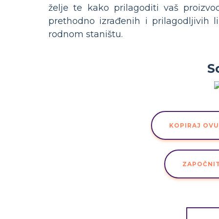
želje te kako prilagoditi vaš proizv
prethodno izrađenih i prilagodljivih
rodnom staništu.
S
KOPIRAJ OV
ZAPOČNI