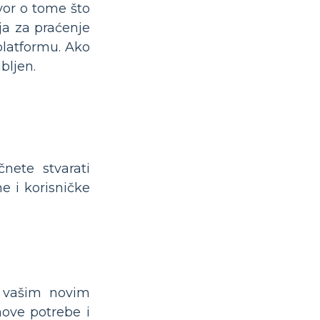
vor o tome što
ja za praćenje
platformu. Ako
bljen.
nete stvarati
ne i korisničke
s vašim novim
hove potrebe i