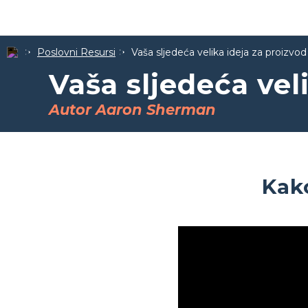
Poslovni Resursi
Vaša sljedeća velika ideja za proizvod
Vaša sljedeća vel
Autor Aaron Sherman
Kak