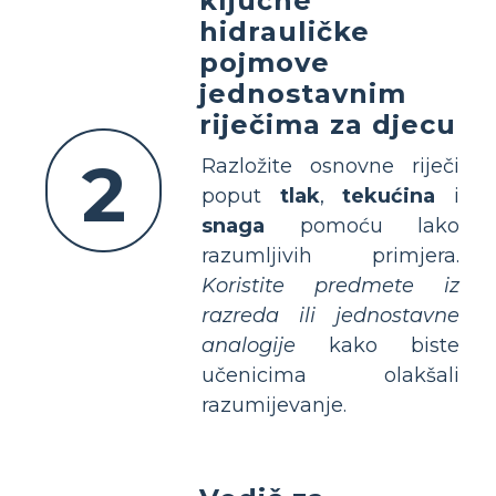
ključne
hidrauličke
pojmove
jednostavnim
riječima za djecu
2
Razložite osnovne riječi
poput
tlak
,
tekućina
i
snaga
pomoću lako
razumljivih primjera.
Koristite predmete iz
razreda ili jednostavne
analogije
kako biste
učenicima olakšali
razumijevanje.