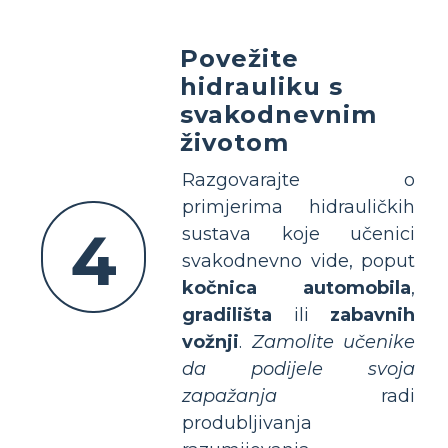
Povežite
hidrauliku s
svakodnevnim
životom
Razgovarajte o
primjerima hidrauličkih
4
sustava koje učenici
svakodnevno vide, poput
kočnica automobila
,
gradilišta
ili
zabavnih
vožnji
.
Zamolite učenike
da podijele svoja
zapažanja
radi
produbljivanja