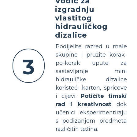
Vodič za
izgradnju
vlastitog
hidrauličkog
dizalice
Podijelite razred u male
skupine i pružite korak-
3
po-korak upute za
sastavljanje mini
hidrauličke dizalice
koristeći karton, špriceve
i cijevi.
Potičite timski
rad i kreativnost
dok
učenici eksperimentiraju
s podizanjem predmeta
različitih težina.