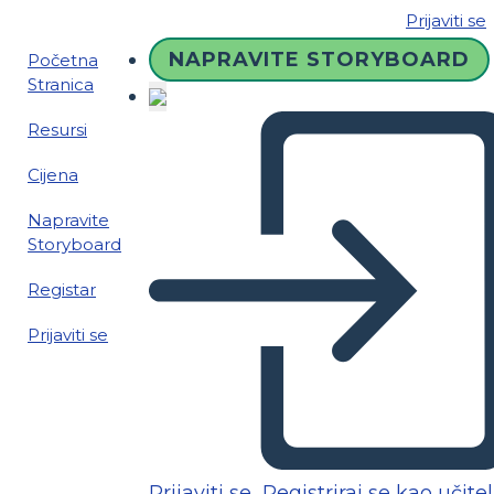
Prijaviti se
NAPRAVITE STORYBOARD
Početna
Stranica
Resursi
Cijena
Napravite
Storyboard
Registar
Prijaviti se
Prijaviti se
Registriraj se kao učitel