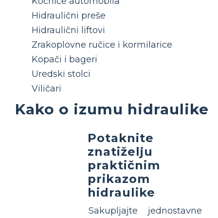
Kočnice automobila
Hidraulični preše
Hidraulični liftovi
Zrakoplovne ručice i kormilarice
Kopači i bageri
Uredski stolci
Viličari
Kako o izumu hidraulike
Potaknite
znatiželju
praktičnim
prikazom
hidraulike
Sakupljajte jednostavne