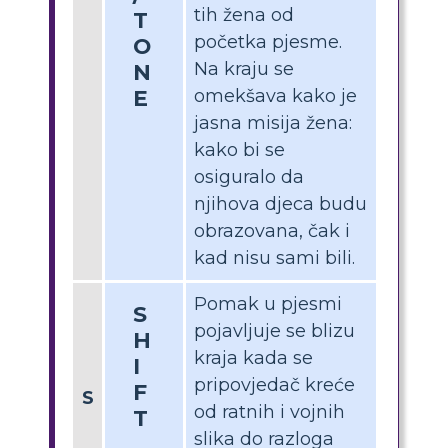
tih žena od
T
početka pjesme.
O
Na kraju se
N
E
omekšava kako je
jasna misija žena:
kako bi se
osiguralo da
njihova djeca budu
obrazovana, čak i
kad nisu sami bili.
Pomak u pjesmi
S
pojavljuje se blizu
H
kraja kada se
I
pripovjedač kreće
F
S
od ratnih i vojnih
T
slika do razloga