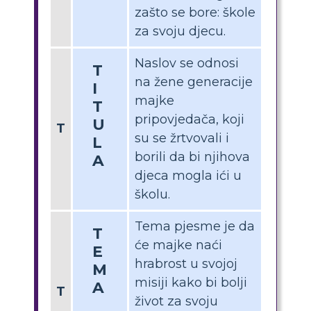
zašto se bore: škole
za svoju djecu.
Naslov se odnosi
T
na žene generacije
I
majke
T
pripovjedača, koji
U
T
su se žrtvovali i
L
borili da bi njihova
A
djeca mogla ići u
školu.
Tema pjesme je da
T
će majke naći
E
hrabrost u svojoj
M
misiji kako bi bolji
A
T
život za svoju