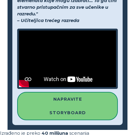
elemenata koje mogu izabrati... To ga čini
stvarno pristupačnim za sve učenike u
razredu."
– Učiteljica trećeg razreda
NAPRAVITE
STORYBOARD
Izrađeno je preko
40 milijuna
scenarija