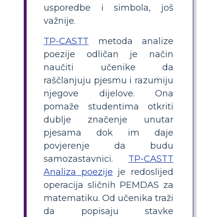
usporedbe i simbola, još
važnije.
TP-CASTT
metoda analize
poezije odličan je način
naučiti učenike da
raščlanjuju pjesmu i razumiju
njegove dijelove. Ona
pomaže studentima otkriti
dublje značenje unutar
pjesama dok im daje
povjerenje da budu
samozastavnici.
TP-CASTT
Analiza poezije
je redoslijed
operacija sličnih PEMDAS za
matematiku. Od učenika traži
da popisaju stavke