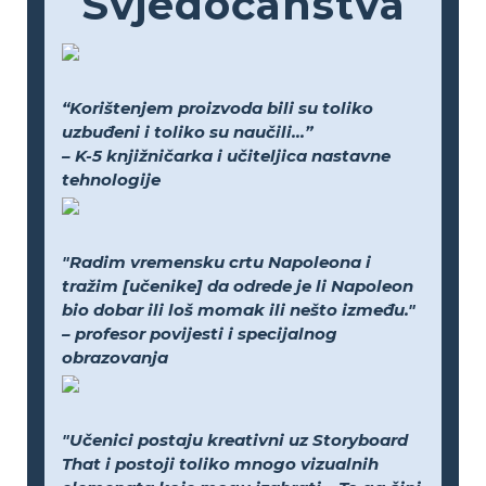
Svjedočanstva
“Korištenjem proizvoda bili su toliko
uzbuđeni i toliko su naučili...”
– K-5 knjižničarka i učiteljica nastavne
tehnologije
"Radim vremensku crtu Napoleona i
tražim [učenike] da odrede je li Napoleon
bio dobar ili loš momak ili nešto između."
– profesor povijesti i specijalnog
obrazovanja
"Učenici postaju kreativni uz Storyboard
That i postoji toliko mnogo vizualnih