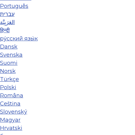
Português
עברית
العَرَبِيَّة
हिन्दी
ру́сский язы́к
Dansk
Svenska
Suomi
Norsk
Türkçe
Polski
Româna
Ceština
Slovenský
Magyar
Hrvatski