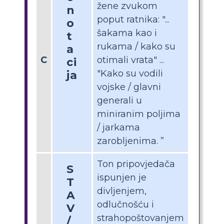
žene zvukom
n
poput ratnika: "...
o
šakama kao i
t
rukama / kako su
a
C
otimali vrata" ...
ci
"Kako su vodili
ja
vojske / glavni
generali u
miniranim poljima
/ jarkama
zarobljenima. ”
Ton pripovjedača
S
ispunjen je
T
divljenjem,
A
odlučnošću i
V
strahopoštovanjem
/