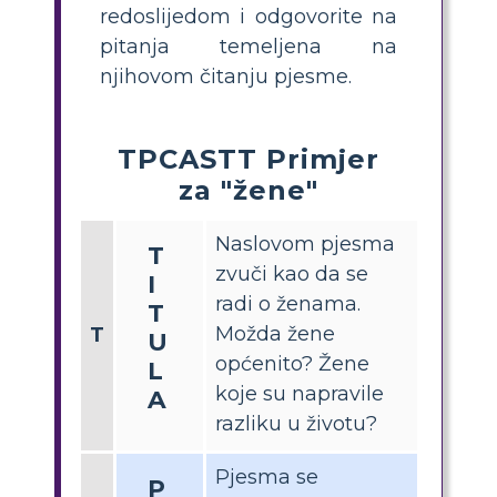
redoslijedom i odgovorite na
pitanja temeljena na
njihovom čitanju pjesme.
TPCASTT Primjer
za "žene"
Naslovom pjesma
T
zvuči kao da se
I
radi o ženama.
T
Možda žene
T
U
općenito? Žene
L
koje su napravile
A
razliku u životu?
Pjesma se
P