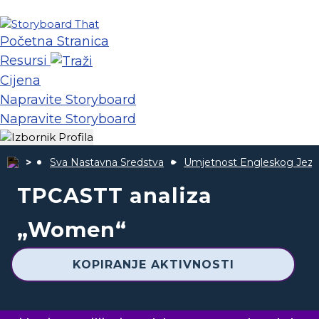
Početna Stranica
Resursi
Cijena
Napravite Storyboard
Napravite Storyboard
Sva Nastavna Sredstva
Umjetnost Engleskog Jezi
TPCASTT analiza
„Women“
KOPIRANJE AKTIVNOSTI