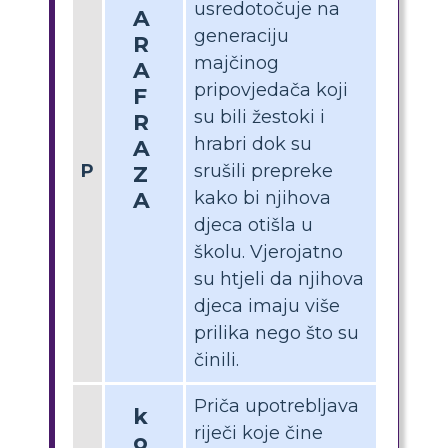
usredotočuje na
A
generaciju
R
majčinog
A
pripovjedača koji
F
su bili žestoki i
R
hrabri dok su
A
P
srušili prepreke
Z
A
kako bi njihova
djeca otišla u
školu. Vjerojatno
su htjeli da njihova
djeca imaju više
prilika nego što su
činili.
Priča upotrebljava
k
riječi koje čine
o