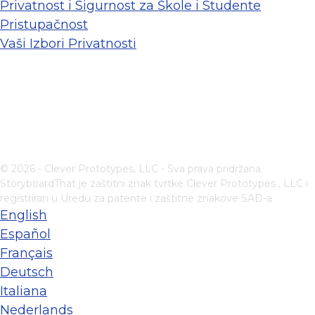
Privatnost i Sigurnost za Škole i Studente
Pristupačnost
Vaši Izbori Privatnosti
© 2026 - Clever Prototypes, LLC - Sva prava pridržana.
StoryboardThat je zaštitni znak tvrtke
Clever Prototypes , LLC
i
registriran u Uredu za patente i zaštitne znakove SAD-a
English
Español
Français
Deutsch
Italiana
Nederlands