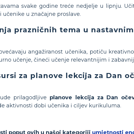
avama svake godine treće nedjelje u lipnju. Učite
li učenike u značajne proslave.
enja prazničnih tema u nastavni
ećavaju angažiranost učenika, potiču kreativnost
turno učenje, čineći učenje relevantnijim i zabavni
esursi za planove lekcija za Dan oč
de prilagodljive
planove lekcija za Dan oče
 aktivnosti dobi učenika i ciljev kurikuluma.
osti poput ovih u našoj kategoriji
umjetnosti en