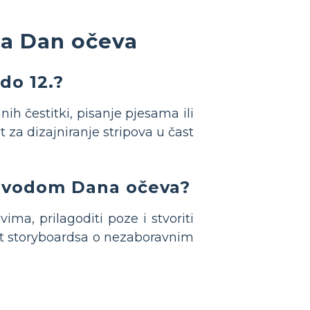
za Dan očeva
do 12.?
nih čestitki, pisanje pjesama ili
 za dizajniranje stripova u čast
povodom Dana očeva?
ma, prilagoditi poze i stvoriti
oput storyboardsa o nezaboravnim