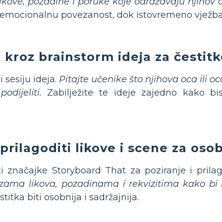
likove, pozadine i poruke koje odražavaju njihov
i emocionalnu povezanost, dok istovremeno vježbaj
 kroz brainstorm ideja za čestitk
i sesiju ideja.
Pitajte učenike što njihova oca ili o
odijeliti.
Zabilježite te ideje zajedno kako bis
prilagoditi likove i scene za oso
ti značajke Storyboard That za poziranje i pril
zama likova, pozadinama i rekvizitima kako bi i
itka biti osobnija i sadržajnija.