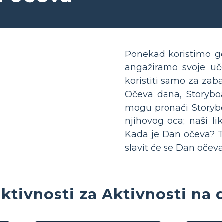
Ponekad koristimo go
angažiramo svoje uče
koristiti samo za zab
Očeva dana, Storyboa
mogu pronaći Storyboa
njihovog oca; naši li
Kada je Dan očeva? T
slavit će se Dan oče
ktivnosti za Aktivnosti na