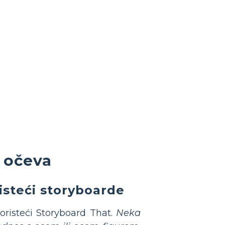
n očeva
isteći storyboarde
oristeći Storyboard That.
Neka