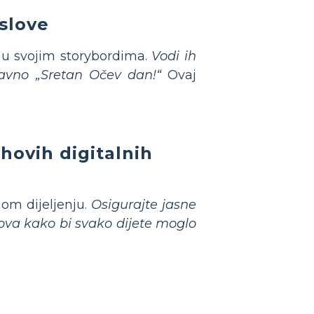
slove
 u svojim storybordima.
Vodi ih
tavno „Sretan Očev dan!“
Ovaj
ihovih digitalnih
nom dijeljenju.
Osigurajte jasne
dova kako bi svako dijete moglo