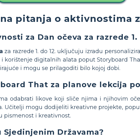
ana pitanja o aktivnostima 
nosti za Dan očeva za razrede 1. 
a
za razrede 1. do 12. uključuju izradu personalizira
 i korištenje digitalnih alata poput Storyboard That
rajuće i mogu se prilagoditi bilo kojoj dobi.
yboard That za planove lekcija 
odabrati likove koji sliče njima i njihovim očevi
va. Učitelji mogu dodijeliti kreativne projekte, p
u pismenost i kreativnost.
u Sjedinjenim Državama?