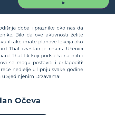
▶
dišnja doba i praznike oko nas da
nike. Bilo da ove aktivnosti želite
avu ili ako imate planove lekcija oko
rd That izvrstan je resurs. Učenici
rd That lik koji podsjeća na njih i
kovi se mogu postaviti i prilagoditi!
reće nedjelje u lipnju svake godine
va u Sjedinjenim Državama!
 dan Očeva