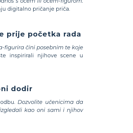
 odnos s ocem ili ocem-figurom.
u digitalno pričanje priča.
e prije početka rada
ca-figurira čini posebnim te koje
te inspirirali njihove scene u
bni dodir
agodbu.
Dozvolite učenicima da
zgledali kao oni sami i njihov