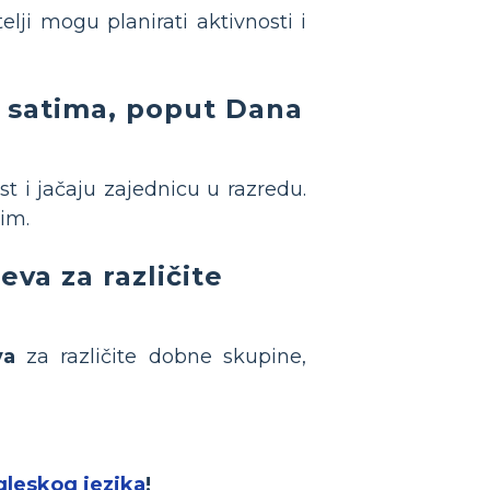
lji mogu planirati aktivnosti i
m satima, poput Dana
 i jačaju zajednicu u razredu.
jim.
eva za različite
va
za različite dobne skupine,
gleskog jezika
!