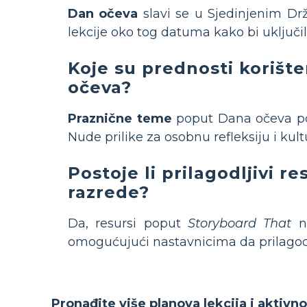
Dan očeva
slavi se u Sjedinjenim Drž
lekcije oko tog datuma kako bi uključi
Koje su prednosti korišt
očeva?
Praznične teme
poput Dana očeva pov
Nude prilike za osobnu refleksiju i kul
Postoje li prilagodljivi r
razrede?
Da, resursi poput
Storyboard That
nu
omogućujući nastavnicima da prilagode
Pronađite više planova lekcija i aktivn