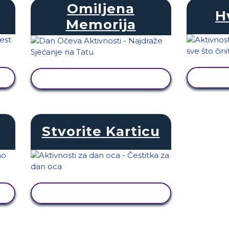
Omiljena
H
Memorija
PRI
PRIKAŽI AKTIVNOST
Stvorite Karticu
PRIKAŽI AKTIVNOST