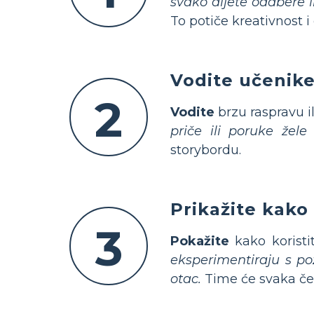
svako dijete odabere 
To potiče kreativnost 
Vodite učenike
2
Vodite
brzu raspravu il
priče ili poruke žele p
storybordu.
Prikažite kako 
3
Pokažite
kako koristi
eksperimentiraju s po
otac.
Time će svaka čest