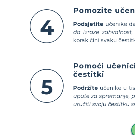
Pomozite učeni
4
Podsjetite
učenike da 
da izraze zahvalnost
korak čini svaku česti
Pomoći učenicim
čestitki
5
Podržite
učenike u tis
upute za spremanje, p
uručiti svoju čestitku s