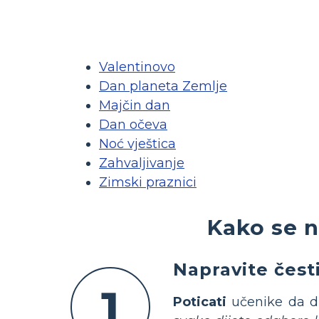
Valentinovo
Dan planeta Zemlje
Majčin dan
Dan očeva
Noć vještica
Zahvaljivanje
Zimski praznici
Kako se n
Napravite čest
1
Poticati
učenike da di