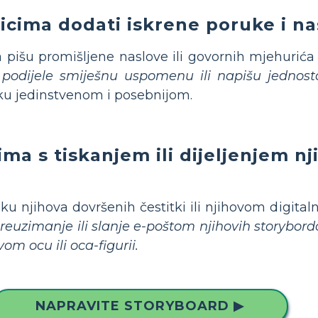
cima dodati iskrene poruke i na
pišu promišljene naslove ili govornih mjehurića
, podijele smiješnu uspomenu ili napišu jednos
tku jedinstvenom i posebnijom.
a s tiskanjem ili dijeljenjem nj
ku njihova dovršenih čestitki ili njihovom digital
reuzimanje ili slanje e-poštom njihovih storybor
vom ocu ili oca-figurii.
NAPRAVITE STORYBOARD ▶