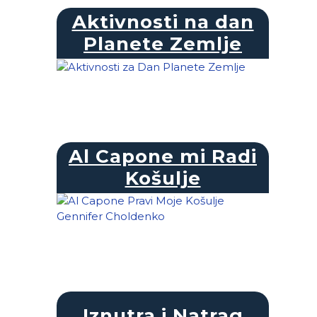
Aktivnosti na dan
Planete Zemlje
Al Capone mi Radi
Košulje
Iznutra i Natrag