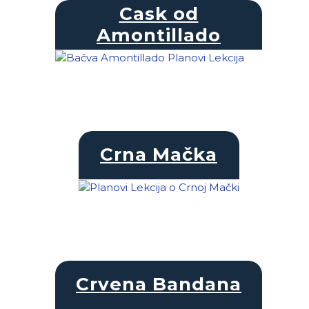
Cask od
Amontillado
Crna Mačka
Crvena Bandana