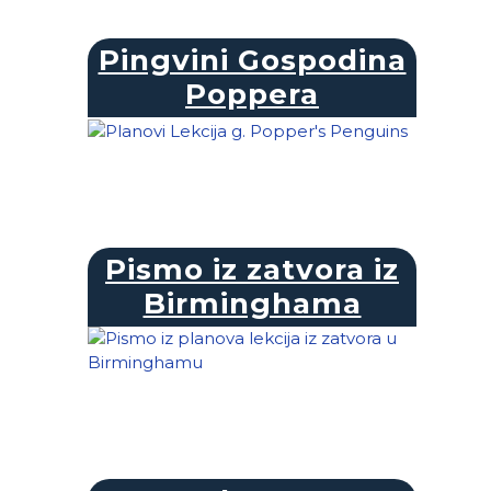
Pingvini Gospodina
Poppera
Pismo iz zatvora iz
Birminghama