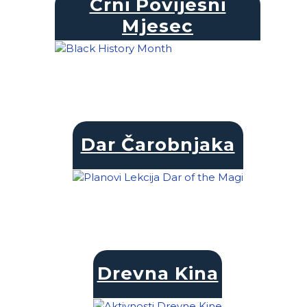
Crni Povijesni
Mjesec
Dar Čarobnjaka
Drevna Kina