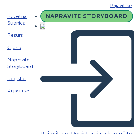
Prijaviti se
NAPRAVITE STORYBOARD
Početna
Stranica
Resursi
Cijena
Napravite
Storyboard
Registar
Prijaviti se
Prijaviti se
Registriraj se kao učitel