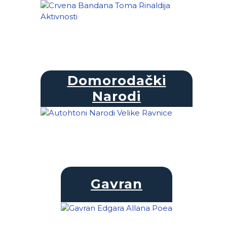
Domorodački
Narodi
Gavran