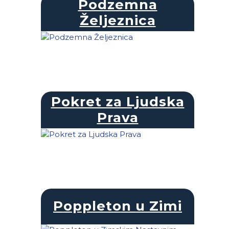
Podzemna
Željeznica
Pokret za Ljudska
Prava
Poppleton u Zimi