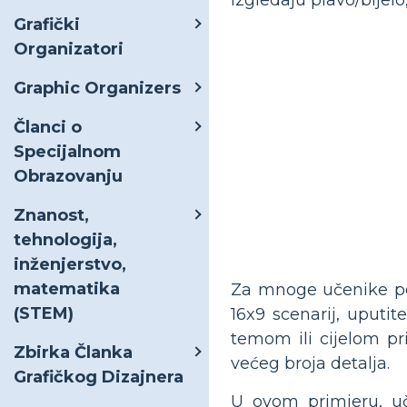
Grafički
Organizatori
Graphic Organizers
Članci o
Specijalnom
Obrazovanju
Znanost,
tehnologija,
inženjerstvo,
matematika
Za mnoge učenike pov
(STEM)
16x9 scenarij, uputi
temom ili cijelom pr
Zbirka Članka
većeg broja detalja.
Grafičkog Dizajnera
U ovom primjeru, u