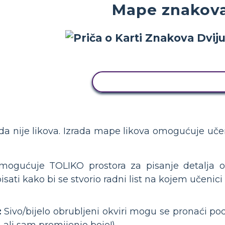
Mape znakov
KOPIRAJ OVU STORYBOAR
a da nije likova. Izrada mape likova omogućuje uče
mogućuje TOLIKO prostora za pisanje detalja o
 ispisati kako bi se stvorio radni list na kojem uče
:
Sivo/bijelo obrubljeni okviri mogu se pronaći po
, ali sam promijenio boje!).