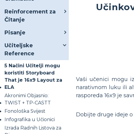
Učinkov
Reinforcement za
Čitanje
Pisanje
Učiteljske
Reference
5 Načini Učitelji mogu
koristiti Storyboard
Vaši učenici mogu iz
That je 16x9 Layout za
narativnom luku ili al
ELA
rasporeda 16x9 je savr
Akronimi Objasnio:
TWIST + TP-CASTT
Fonološka Svijest
Dobijte druge ideje o
Infografika u Učionici
Izrada Radnih Listova za