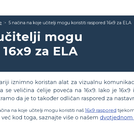
e
5 načina na koje učitelji mogu koristiti raspored 16x9 za ELA
učitelji mogu
d 16x9 za ELA
ariji iznimno koristan alat za vizualnu komunikac
 se veličina ćelije poveća na 16x9. Iako je 16x9
ramo da je to također odličan raspored za nastav
ačina na koje učitelji mogu koristiti naš
16x9 raspored
tijekom
e već kod toga, saznajte više o našem
dvotjednom 