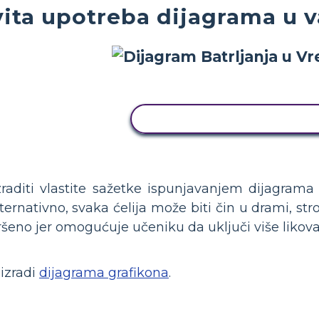
ita upotreba dijagrama u 
KOPIRAJ OVU STORYBOAR
raditi vlastite sažetke ispunjavanjem dijagrama 
ternativno, svaka ćelija može biti čin u drami, str
šeno jer omogućuje učeniku da uključi više likova,
 izradi
dijagrama grafikona
.