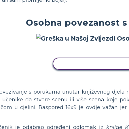
Osobna povezanost s
KOPIRAJ OVU STORYBOAR
ezivanje s porukama unutar književnog djela mo
te učenike da stvore scenu ili više scena koje
ičom u cjelini. Raspored 16x9 je ovdje važan jer
čenik je odabrao određeni odlomak iz
knjige K