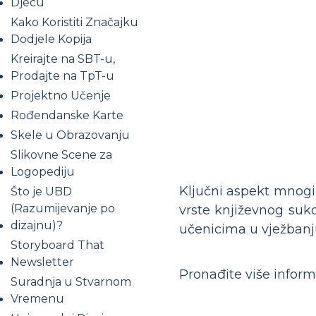
Djecu
Kako Koristiti Značajku
Dodjele Kopija
Kreirajte na SBT-u,
Prodajte na TpT-u
Projektno Učenje
Rođendanske Karte
Skele u Obrazovanju
Slikovne Scene za
Logopediju
Ključni aspekt mnogih
Što je UBD
(Razumijevanje po
vrste književnog suko
dizajnu)?
učenicima u vježbanju
Storyboard That
Newsletter
Pronađite više inform
Suradnja u Stvarnom
Vremenu