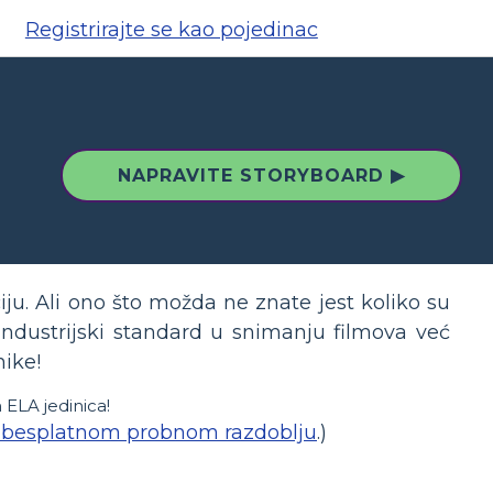
Registrirajte se kao pojedinac
NAPRAVITE STORYBOARD ▶
iju. Ali ono što možda ne znate jest koliko su
 industrijski standard u snimanju filmova već
nike!
 ELA jedinica!
besplatnom probnom razdoblju
.)