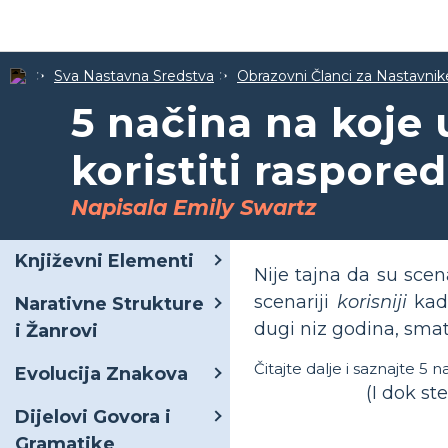
Sva Nastavna Sredstva
Obrazovni Članci za Nastavnik
5 načina na koje 
koristiti raspore
Napisala Emily Swartz
Književni Elementi
Nije tajna da su scen
scenariji
korisniji
kada
Narativne Strukture
dugi niz godina, smat
i Žanrovi
Čitajte dalje i saznajte 5 n
Evolucija Znakova
(I dok st
Dijelovi Govora i
Gramatike