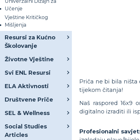
Univerzalni Dizajn za
Učenje
Vještine Kritičkog
Mišljenja
Resursi za Kućno
Školovanje
Životne Vještine
Svi ENL Resursi
Priča ne bi bila ništ
ELA Aktivnosti
tijekom čitanja!
Društvene Priče
Naš raspored 16x9 o
digitalno izraditi ili
SEL & Wellness
Social Studies
Profesionalni savjet
Articles
izgledaju plavo/bijelo