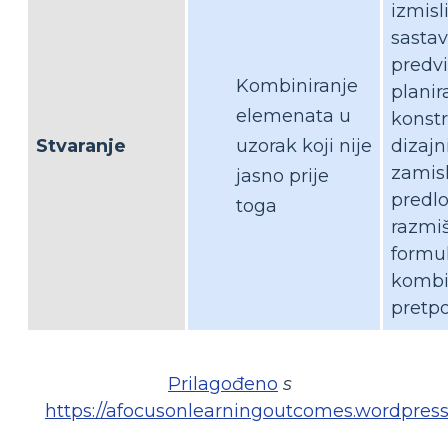
izmisli
sastavi
predvi
Kombiniranje
planira
elemenata u
konstr
Stvaranje
uzorak koji nije
dizajni
zamisli
jasno prije
predlož
toga
razmišl
formul
kombin
pretpo
Prilagođeno
s
https://afocusonlearningoutcomes.wordpress