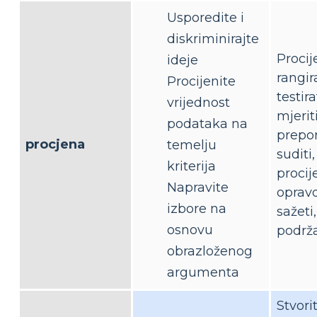
Usporedite i
diskriminirajte
Procije
ideje
rangira
Procijenite
testira
vrijednost
mjeriti
podataka na
prepor
procjena
temelju
suditi,
kriterija
procije
Napravite
opravd
izbore na
sažeti,
osnovu
podrža
obrazloženog
argumenta
Stvorit