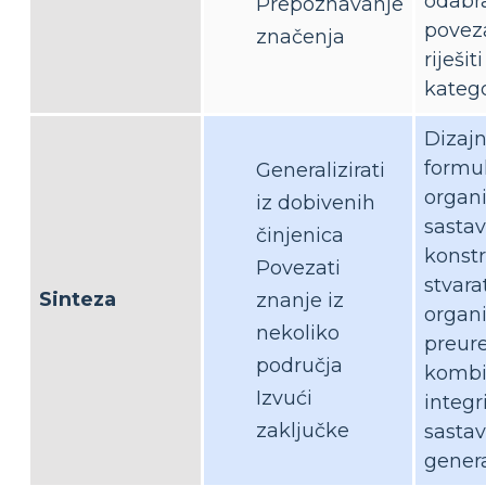
odabra
Prepoznavanje
poveza
značenja
riješiti
katego
Dizajni
formul
Generalizirati
organi
iz dobivenih
sastavi
činjenica
konstr
Povezati
stvarat
Sinteza
znanje iz
organi
nekoliko
preure
područja
kombin
Izvući
integri
zaključke
sastavi
genera