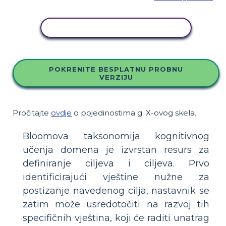
KOPIRAJ OVU STORYBOARD
POKRENITE BESPLATNU PROBNU
VERZIJU
Pročitajte
ovdje
o pojedinostima g. X-ovog skela.
Bloomova taksonomija kognitivnog
učenja domena je izvrstan resurs za
definiranje ciljeva i ciljeva. Prvo
identificirajući vještine nužne za
postizanje navedenog cilja, nastavnik se
zatim može usredotočiti na razvoj tih
specifičnih vještina, koji će raditi unatrag