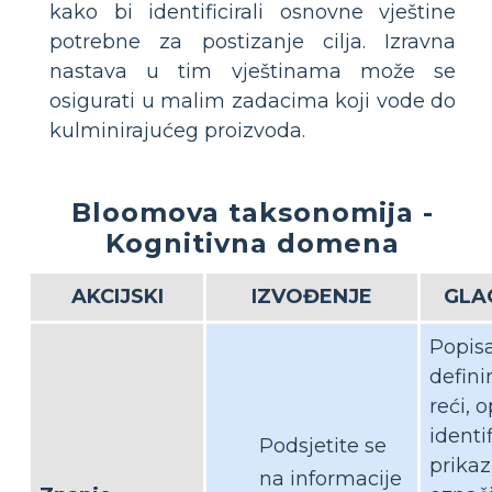
kako bi identificirali osnovne vještine
potrebne za postizanje cilja. Izravna
nastava u tim vještinama može se
osigurati u malim zadacima koji vode do
kulminirajućeg proizvoda.
Bloomova taksonomija -
Kognitivna domena
AKCIJSKI
IZVOĐENJE
GLA
Popisa
definir
reći, o
identif
Podsjetite se
prikaz
na informacije