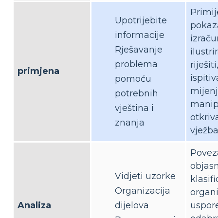
Primij
Upotrijebite
pokaza
informacije
izraču
Rješavanje
ilustrir
problema
riješiti
primjena
ispitiv
pomoću
mijenj
potrebnih
manipu
vještina i
otkriva
znanja
vježba
Poveza
objasni
Vidjeti uzorke
klasifi
Organizacija
organi
Analiza
dijelova
uspore