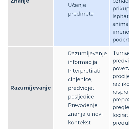
Znanje
označi
Učenje
prikupl
predmeta
ispitat
snimat
imenov
podcrt
Tumači
Razumijevanje
predvi
informacija
poveza
Interpretirati
procije
činjenice,
razliko
Razumijevanje
predvidjeti
rasprav
posljedice
prepoz
Prevođenje
pregle
znanja u novi
locirati
kontekst
produlj