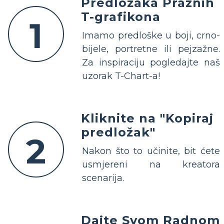
Predložaka Praznih
T-grafikona
1
Imamo predloške u boji, crno-
bijele, portretne ili pejzažne.
Za inspiraciju pogledajte naš
uzorak T-Chart-a!
Kliknite na "Kopiraj
predložak"
2
Nakon što to učinite, bit ćete
usmjereni na kreatora
scenarija.
Dajte Svom Radnom