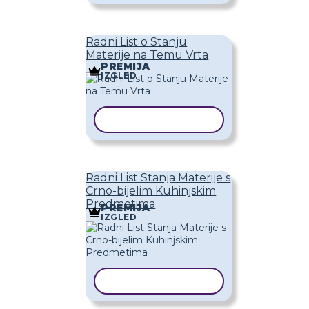
Radni List o Stanju
Materije na Temu Vrta
PREMIJA
IZGLED
KOPIRAJ PREDLOŽAK
Radni List Stanja Materije s
Crno-bijelim Kuhinjskim
Predmetima
PREMIJA
IZGLED
KOPIRAJ PREDLOŽAK