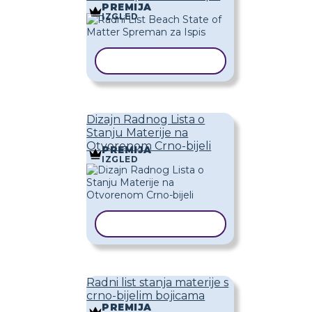
PREMIJA
IZGLED
KOPIRAJ PREDLOŽAK
Dizajn Radnog Lista o
Stanju Materije na
Otvorenom Crno-bijeli
PREMIJA
IZGLED
KOPIRAJ PREDLOŽAK
Radni list stanja materije s
crno-bijelim bojicama
PREMIJA