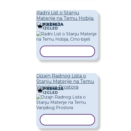
Radni List o Stanju
Materije na Temu Hobija,
Crno-bijeli
PREMIJA
IZGLED
KOPIRAJ PREDLOŽAK
Dizajn Radnog Lista o
Stanju Materije na Temu
Vanjskog Prostora
PREMIJA
IZGLED
KOPIRAJ PREDLOŽAK