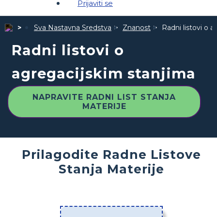
Prijaviti se
Sva Nastavna Sredstva
Znanost
Radni listovi o 
Radni listovi o
agregacijskim stanjima
NAPRAVITE RADNI LIST STANJA
MATERIJE
Prilagodite Radne Listove
Stanja Materije