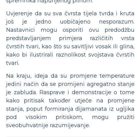
spremnika napunjenog plinom.
Uvjerenje da su sva čvrsta tijela tvrda i kruta
još je jedno uobičajeno nesporazum.
Nastavnici mogu osporiti ovu predodžbu
predstavljanjem primjera različitih vrsta
čvrstih tvari, kao što su savitljivi vosak ili glina,
kako bi ilustrirali raznolikost svojstava čvrstih
tvari.
Na kraju, ideja da su promjene temperature
jedini način da se promijeni agregatno stanje
je zabluda. Rasprave i demonstracije o tome
kako pritisak također utječe na promjene
stanja, poput formiranja dijamanata iz ugljika
pod visokim pritiskom, mogu pružiti
sveobuhvatnije razumijevanje.