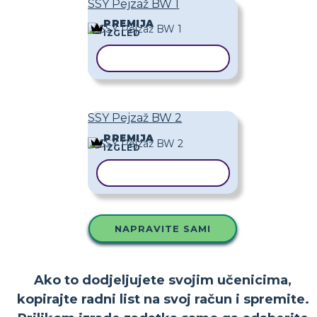
SSY Pejzaž BW 1
PREMIJA
IZGLED
KOPIRAJ PREDLOŽAK
SSY Pejzaž BW 2
PREMIJA
IZGLED
KOPIRAJ PREDLOŽAK
NAPRAVITE SAMI
Ako to dodjeljujete svojim učenicima,
kopirajte radni list na svoj račun i spremite.