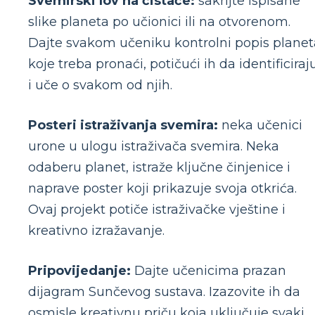
Svemirski lov na čistače:
sakrijte ispisane
slike planeta po učionici ili na otvorenom.
Dajte svakom učeniku kontrolni popis planet
koje treba pronaći, potičući ih da identificiraj
i uče o svakom od njih.
Posteri istraživanja svemira:
neka učenici
urone u ulogu istraživača svemira. Neka
odaberu planet, istraže ključne činjenice i
naprave poster koji prikazuje svoja otkrića.
Ovaj projekt potiče istraživačke vještine i
kreativno izražavanje.
Pripovijedanje:
Dajte učenicima prazan
dijagram Sunčevog sustava. Izazovite ih da
osmisle kreativnu priču koja uključuje svaki