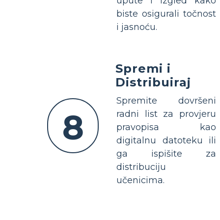
upute i izgled kako
biste osigurali točnost
i jasnoću.
Spremi i
Distribuiraj
Spremite dovršeni
8
radni list za provjeru
pravopisa kao
digitalnu datoteku ili
ga ispišite za
distribuciju
učenicima.