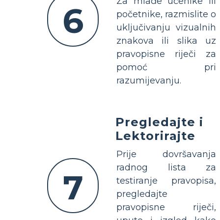
Za mlađe učenike ili
6
početnike, razmislite o
uključivanju vizualnih
znakova ili slika uz
pravopisne riječi za
pomoć pri
razumijevanju.
Pregledajte i
Lektorirajte
Prije dovršavanja
radnog lista za
7
testiranje pravopisa,
pregledajte
pravopisne riječi,