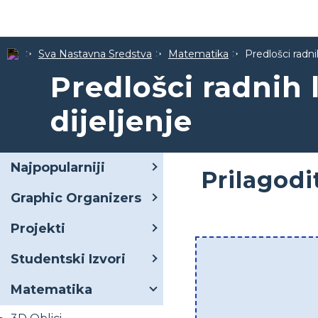
Sva Nastavna Sredstva
Matematika
Predlošci radni
Predlošci radnih 
dijeljenje
Najpopularniji
Prilagodi
Graphic Organizers
Projekti
Studentski Izvori
Matematika