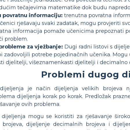
dućim tečajevima matematike dok budu napredova
u povratnu informaciju:
trenutna povratna inform
 učenici rješavaju svaki zadatak, mogu provjeriti svo
tna informacija pomaže učenicima prepoznati pogr
ći problem.
probleme za vježbanje:
Dugi radni listovi s dije
bi zadovoljili potrebe pojedinačnih učenika. Mogu u
djelitelji, višeznamenkasti djelitelji i decimalno d
Problemi dugog di
jeljenja je način dijeljenja velikih brojeva 
lema dijeljenja korak po korak. Predložak prazne
ešavanje ovih problema.
ijeljenja mogu se koristiti za rješavanje širok
ih brojeva, dijeljenje decimalnih brojeva i dije