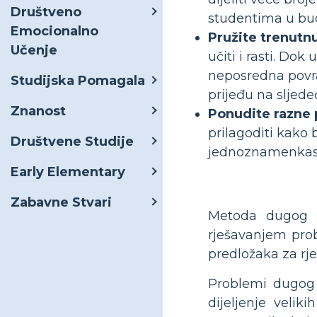
Društveno
studentima u bu
Emocionalno
Pružite trenutn
Učenje
učiti i rasti. Dok
neposredna povra
Studijska Pomagala
prijeđu na sljede
Znanost
Ponudite razne 
prilagoditi kako 
Društvene Studije
jednoznamenkasti 
Early Elementary
Zabavne Stvari
Metoda dugog di
rješavanjem prob
predložaka za rj
Problemi dugog d
dijeljenje velik