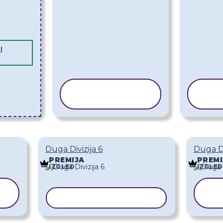
I
KOPIRAJ
PREDLOŽAK
P
Duga Divizija 6
Duga Di
PREMIJA
PREMI
IZGLED
IZGLED
KOPIRAJ PREDLOŽAK
P