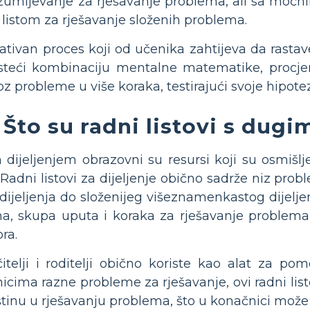
umijevanje za rješavanje problema, ali sa moćnim 
listom za rješavanje složenih problema.
kreativan proces koji od učenika zahtijeva da ras
risteći kombinaciju mentalne matematike, procj
z probleme u više koraka, testirajući svoje hipotez
Što su radni listovi s dugi
m dijeljenjem obrazovni su resursi koji su osmišl
Radni listovi za dijeljenje obično sadrže niz pro
eljenja do složenijeg višeznamenkastog dijeljenj
ma, skupa uputa i koraka za rješavanje problema
ra.
itelji i roditelji obično koriste kao alat za p
enicima razne probleme za rješavanje, ovi radni l
tinu u rješavanju problema, što u konačnici može