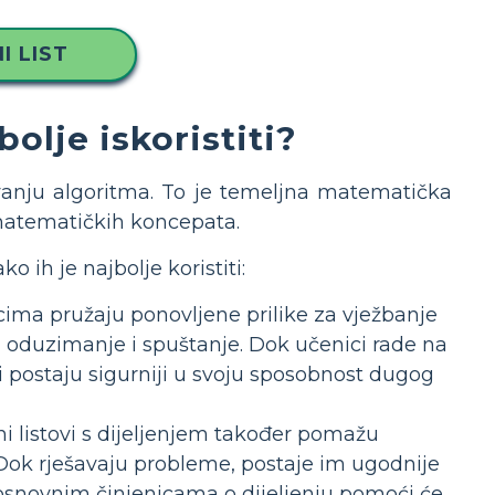
I LIST
bolje iskoristiti?
avanju algoritma. To je temeljna matematička
 matematičkih koncepata.
o ih je najbolje koristiti:
cima pružaju ponovljene prilike za vježbanje
e, oduzimanje i spuštanje. Dok učenici rade na
i postaju sigurniji u svoju sposobnost dugog
i listovi s dijeljenjem također pomažu
 Dok rješavaju probleme, postaje im ugodnije
s osnovnim činjenicama o dijeljenju pomoći će