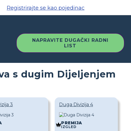
Registrirajte se kao pojedinac
NAPRAVITE DUGAČKI RADNI
LIST
a s ​​dugim Dijeljenjem
zija 3
Duga Divizija 4
A
PREMIJA
IZGLED