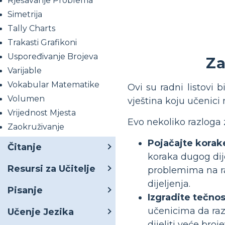
Rješavanje Problema
Simetrija
Tally Charts
Trakasti Grafikoni
Uspoređivanje Brojeva
Za
Varijable
Vokabular Matematike
Ovi su radni listovi
Volumen
vještina koju učenici
Vrijednost Mjesta
Evo nekoliko razloga z
Zaokruživanje
Pojačajte korak
Čitanje
koraka dugog dije
Resursi za Učitelje
problemima na ra
dijeljenja.
Pisanje
Izgradite tečnos
učenicima da raz
Učenje Jezika
dijeliti veće bro