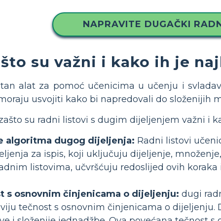
NAPRAVITE DUGAČKI RADN
što su važni i kako ih je naj
 bitan alat za pomoć učenicima u učenju i svlad
 moraju usvojiti kako bi napredovali do složenijih
ašto su radni listovi s dugim dijeljenjem važni i kak
e algoritma dugog dijeljenja:
Radni listovi učeni
ljenja za ispis, koji uključuju dijeljenje, množenj
dnim listovima, učvršćuju redoslijed ovih koraka 
t s osnovnim činjenicama o dijeljenju:
dugi radn
viju tečnost s osnovnim činjenicama o dijeljenju.
jeve i složenije jednadžbe. Ova povećana tečnost 