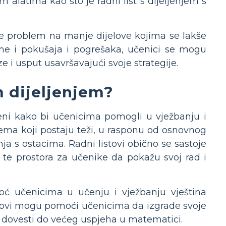
alatima kao što je radni list s dijeljenjem s
tave problem na manje dijelove kojima se lakše
ene i pokušaja i pogrešaka, učenici se mogu
e i usput usavršavajući svoje strategije.
m dijeljenjem?
jeni kako bi učenicima pomogli u vježbanju i
blema koji postaju teži, u rasponu od osnovnog
a s ostacima. Radni listovi obično se sastoje
 te prostora za učenike da pokažu svoj rad i
omoć učenicima u učenju i vježbanju vještina
istovi mogu pomoći učenicima da izgrade svoje
 dovesti do većeg uspjeha u matematici.