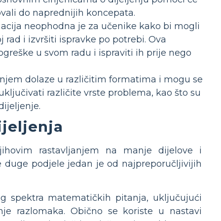
li do naprednijih koncepata.
acija neophodna je za učenike kako bi mogli
j rad i izvršiti ispravke po potrebi. Ova
eške u svom radu i ispraviti ih prije nego
ljenjem dolaze u različitim formatima i mogu se
ključivati različite vrste problema, kao što su
ijeljenje.
jeljenja
njihovim rastavljanjem na manje dijelove i
 duge podjele jedan je od najpreporučljivijih
og spektra matematičkih pitanja, uključujući
ljenje razlomaka. Obično se koriste u nastavi