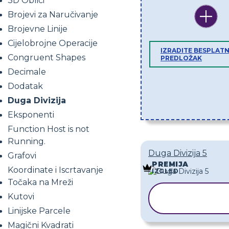
3D Oblici
Brojevi za Naručivanje
Brojevne Linije
Cijelobrojne Operacije
IZRADITE BESPLATN
Congruent Shapes
PREDLOŽAK
Decimale
Dodatak
Duga Divizija
Eksponenti
Function Host is not
Running.
Duga Divizija 5
Grafovi
PREMIJA
Koordinate i Iscrtavanje
IZGLED
Točaka na Mreži
KOPIRAJ
Kutovi
PREDLOŽAK
Linijske Parcele
Magični Kvadrati