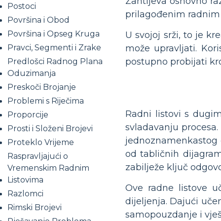
Zahtijeva osnovno raz
Postoci
prilagođenim radnim 
Površina i Obod
Površina i Opseg Kruga
U svojoj srži, to je 
može upravljati. Ko
Pravci, Segmenti i Zrake
postupno probijati kro
Predlošci Radnog Plana
Oduzimanja
Preskoči Brojanje
Problemi s Riječima
Radni listovi s dugi
Proporcije
svladavanju procesa. 
Prosti i Složeni Brojevi
jednoznamenkastog dij
Proteklo Vrijeme
od tabličnih dijagra
Raspravljajući o
zabilježe ključ odgovo
Vremenskim Radnim
Listovima
Ove radne listove uč
Razlomci
dijeljenja. Dajući uč
Rimski Brojevi
samopouzdanje i vješ