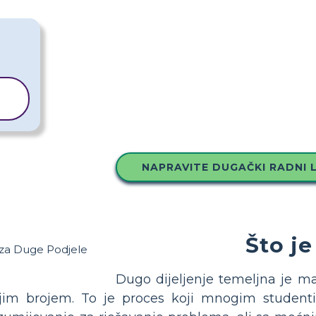
NAPRAVITE DUGAČKI RADNI L
Što j
Dugo dijeljenje temeljna je ma
jim brojem. To je proces koji mnogim studenti