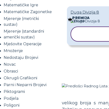
Matematičke Igre
Matematičke Zagonetke
Duga Divizija 8
PREMIJA
Mjerenje (metrički
IZGLED
sustav)
Mjerenje (standardni
KOPIRAJ
PREDLOŽAK
američki sustav)
Mješovite Operacije
Množenje
Nedostaju Brojevi
Novac
Obrasci
Okrugli Grafikoni
Parni i Neparni Brojevi
Piktogrami
Podjela
velikog broja s man
Poligoni