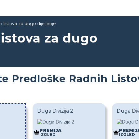
h listova za dugo dijeljenje
listova za dugo
te Predloške Radnih Listov
Duga Divizija 2
Duga Divi
PREMIJA
PREMIJ
IZGLED
IZGLED