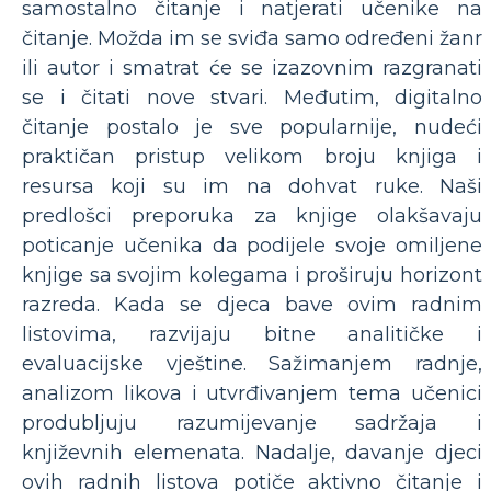
samostalno čitanje i natjerati učenike na
čitanje. Možda im se sviđa samo određeni žanr
ili autor i smatrat će se izazovnim razgranati
se i čitati nove stvari. Međutim, digitalno
čitanje postalo je sve popularnije, nudeći
praktičan pristup velikom broju knjiga i
resursa koji su im na dohvat ruke. Naši
predlošci preporuka za knjige olakšavaju
poticanje učenika da podijele svoje omiljene
knjige sa svojim kolegama i proširuju horizont
razreda. Kada se djeca bave ovim radnim
listovima, razvijaju bitne analitičke i
evaluacijske vještine. Sažimanjem radnje,
analizom likova i utvrđivanjem tema učenici
produbljuju razumijevanje sadržaja i
književnih elemenata. Nadalje, davanje djeci
ovih radnih listova potiče aktivno čitanje i