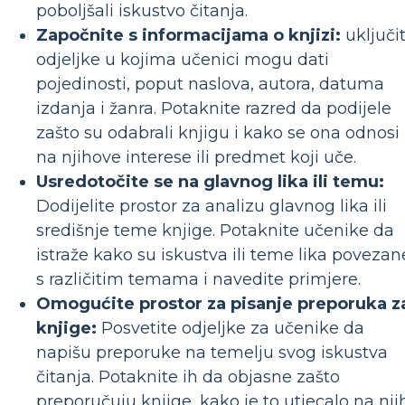
poboljšali iskustvo čitanja.
Započnite s informacijama o knjizi:
uključi
odjeljke u kojima učenici mogu dati
pojedinosti, poput naslova, autora, datuma
izdanja i žanra. Potaknite razred da podijele
zašto su odabrali knjigu i kako se ona odnosi
na njihove interese ili predmet koji uče.
Usredotočite se na glavnog lika ili temu:
Dodijelite prostor za analizu glavnog lika ili
središnje teme knjige. Potaknite učenike da
istraže kako su iskustva ili teme lika povezan
s različitim temama i navedite primjere.
Omogućite prostor za pisanje preporuka z
knjige:
Posvetite odjeljke za učenike da
napišu preporuke na temelju svog iskustva
čitanja. Potaknite ih da objasne zašto
preporučuju knjige, kako je to utjecalo na nji