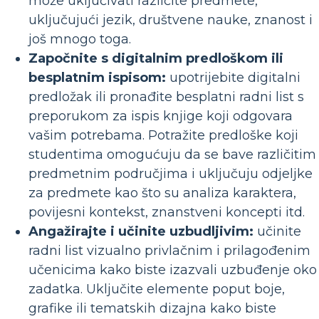
može uključivati ​​različite predmete,
uključujući jezik, društvene nauke, znanost i
još mnogo toga.
Započnite s digitalnim predloškom ili
besplatnim ispisom:
upotrijebite digitalni
predložak ili pronađite besplatni radni list s
preporukom za ispis knjige koji odgovara
vašim potrebama. Potražite predloške koji
studentima omogućuju da se bave različitim
predmetnim područjima i uključuju odjeljke
za predmete kao što su analiza karaktera,
povijesni kontekst, znanstveni koncepti itd.
Angažirajte i učinite uzbudljivim:
učinite
radni list vizualno privlačnim i prilagođenim
učenicima kako biste izazvali uzbuđenje oko
zadatka. Uključite elemente poput boje,
grafike ili tematskih dizajna kako biste