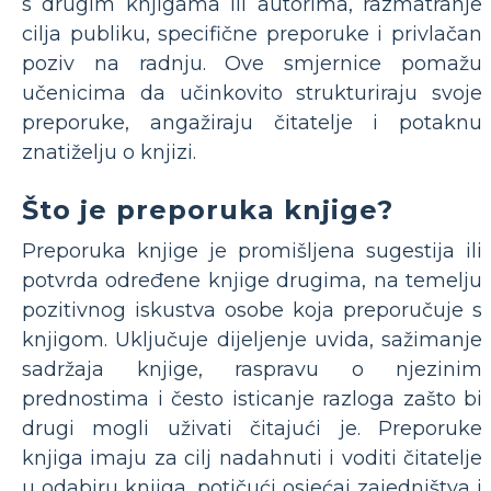
s drugim knjigama ili autorima, razmatranje
cilja publiku, specifične preporuke i privlačan
poziv na radnju. Ove smjernice pomažu
učenicima da učinkovito strukturiraju svoje
preporuke, angažiraju čitatelje i potaknu
znatiželju o knjizi.
Što je preporuka knjige?
Preporuka knjige je promišljena sugestija ili
potvrda određene knjige drugima, na temelju
pozitivnog iskustva osobe koja preporučuje s
knjigom. Uključuje dijeljenje uvida, sažimanje
sadržaja knjige, raspravu o njezinim
prednostima i često isticanje razloga zašto bi
drugi mogli uživati čitajući je. Preporuke
knjiga imaju za cilj nadahnuti i voditi čitatelje
u odabiru knjiga, potičući osjećaj zajedništva i