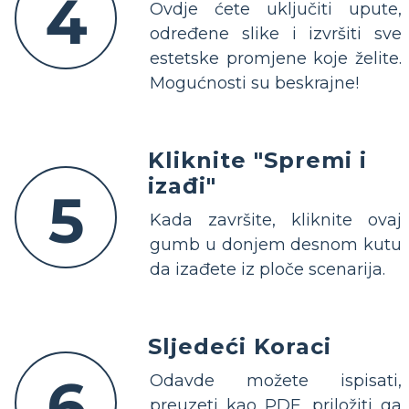
4
Ovdje ćete uključiti upute,
određene slike i izvršiti sve
estetske promjene koje želite.
Mogućnosti su beskrajne!
Kliknite "Spremi i
izađi"
5
Kada završite, kliknite ovaj
gumb u donjem desnom kutu
da izađete iz ploče scenarija.
Sljedeći Koraci
6
Odavde možete ispisati,
preuzeti kao PDF, priložiti ga