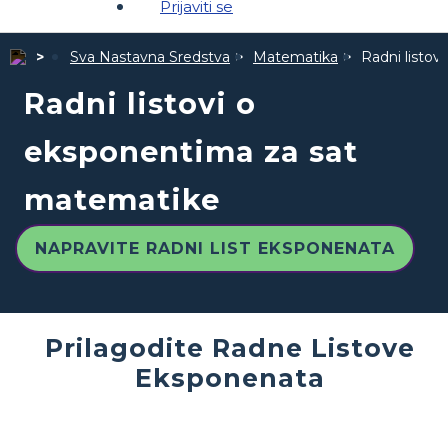
Prijaviti se
Sva Nastavna Sredstva
Matematika
Radni listo
Radni listovi o
eksponentima za sat
matematike
NAPRAVITE RADNI LIST EKSPONENATA
Prilagodite Radne Listove
Eksponenata