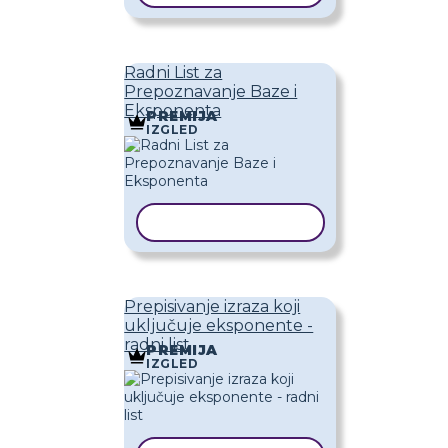
Radni List za
Prepoznavanje Baze i
Eksponenta
PREMIJA
IZGLED
KOPIRAJ PREDLOŽAK
Prepisivanje izraza koji
uključuje eksponente -
radni list
PREMIJA
IZGLED