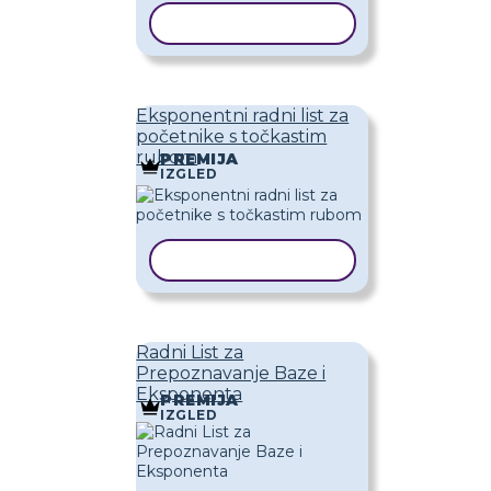
KOPIRAJ PREDLOŽAK
Eksponentni radni list za
početnike s točkastim
rubom
PREMIJA
IZGLED
KOPIRAJ PREDLOŽAK
Radni List za
Prepoznavanje Baze i
Eksponenta
PREMIJA
IZGLED