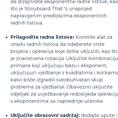
da dizajnirate eksponentne radne listove, ka
što je Storyboard That 's unaprijed
napravljenim predlošcima eksponentnih
radnih listova.
Prilagodite radne listove:
Koristite alat za
izradu radnih listova da odaberete vrste
brojeva i operacija koje želite uključiti, kao št
je znanstvena notacija. Uključite kombinacij
primjera koji uključuju bazu i eksponent,
uključujući vježbanje s kvadratima i kockama
kako biste izgradili sveobuhvatan skup
problema za vježbanje. Obavezno uključite
odjeljak za uvježbavanje redoslijeda operacij
s eksponentima za naprednije učenike.
Uključite obrazovni sadržaj:
dodajte upute i