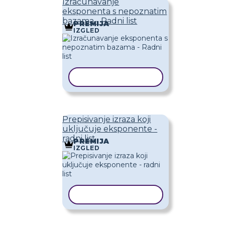
Izračunavanje
eksponenta s nepoznatim
bazama - Radni list
PREMIJA
IZGLED
KOPIRAJ PREDLOŽAK
Prepisivanje izraza koji
uključuje eksponente -
radni list
PREMIJA
IZGLED
KOPIRAJ PREDLOŽAK