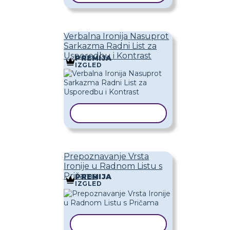
Verbalna Ironija Nasuprot
Sarkazma Radni List za
Usporedbu i Kontrast
PREMIJA
IZGLED
KOPIRAJ PREDLOŽAK
Prepoznavanje Vrsta
Ironije u Radnom Listu s
Pričama
PREMIJA
IZGLED
KOPIRAJ PREDLOŽAK