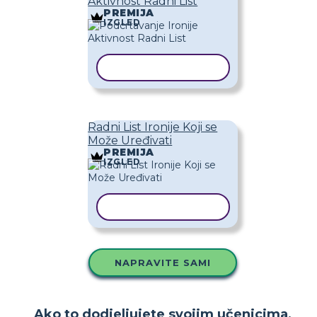
Aktivnost Radni List
PREMIJA
IZGLED
KOPIRAJ PREDLOŽAK
Radni List Ironije Koji se
Može Uređivati
PREMIJA
IZGLED
KOPIRAJ PREDLOŽAK
NAPRAVITE SAMI
Ako to dodjeljujete svojim učenicima,