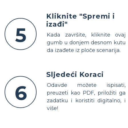
Kliknite "Spremi i
izađi"
5
Kada završite, kliknite ovaj
gumb u donjem desnom kutu
da izađete iz ploče scenarija.
Sljedeći Koraci
6
Odavde možete ispisati,
preuzeti kao PDF, priložiti ga
zadatku i koristiti digitalno, i
više!