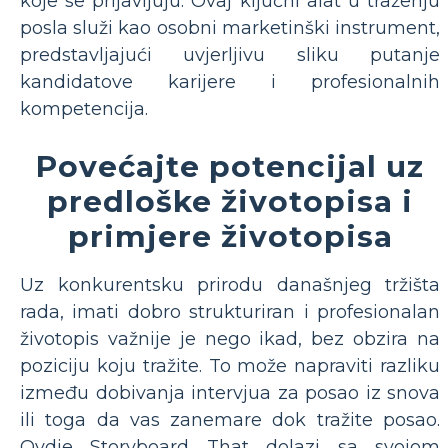
koje se prijavljuju. Ovaj ključni alat u traženju
posla služi kao osobni marketinški instrument,
predstavljajući uvjerljivu sliku putanje
kandidatove karijere i profesionalnih
kompetencija.
Povećajte potencijal uz
predloške životopisa i
primjere životopisa
Uz konkurentsku prirodu današnjeg tržišta
rada, imati dobro strukturiran i profesionalan
životopis važnije je nego ikad, bez obzira na
poziciju koju tražite. To može napraviti razliku
između dobivanja intervjua za posao iz snova
ili toga da vas zanemare dok tražite posao.
Ovdje Storyboard That dolazi sa svojom