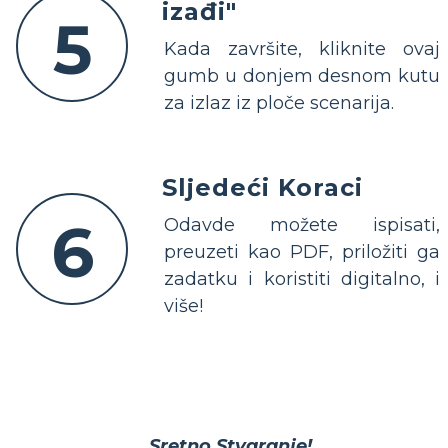
izađi"
5
Kada završite, kliknite ovaj
gumb u donjem desnom kutu
za izlaz iz ploče scenarija.
Sljedeći Koraci
6
Odavde možete ispisati,
preuzeti kao PDF, priložiti ga
zadatku i koristiti digitalno, i
više!
Sretno Stvaranje!