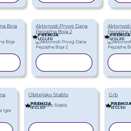
na Boja
Aktivnosti Prvog Dana
Aktivnost
Pejzažna Boja 2
Pejzažna 
PREMIJA
PREMIJA
IZGLED
IZGLED
KOPIRAJ
AK
PREDLOŽAK
P
ena
Obiteljsko Stablo
Grb
PREMIJA
PREMIJ
IZGLED
IZGLED
KOPIRAJ