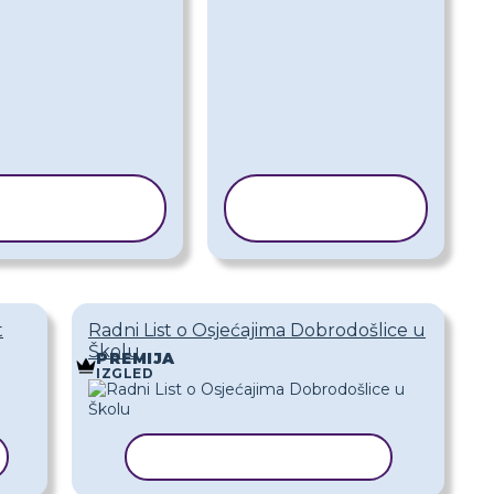
KOPIRAJ
KOPIRAJ
REDLOŽAK
PREDLOŽAK
t
Radni List o Osjećajima Dobrodošlice u
Školu
PREMIJA
IZGLED
KOPIRAJ PREDLOŽAK