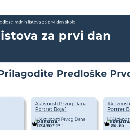
edlošci radnih listova za prvi dan škole
listova za prvi dan
Prilagodite Predloške Pr
Aktivnosti Prvog Dana
Aktivnost
Portret Boja 1
Portret B
PREMIJA
PREMIJA
IZGLED
IZGLED