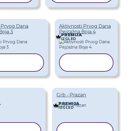
i Prvog Dana
Aktivnosti Prvog Dana
Boja 3
Pejzažna Boja 4
PREMIJA
IZGLED
KOPIRAJ
KOPIRAJ
REDLOŽAK
PREDLOŽAK
Grb - Prazan
A
PREMIJA
IZGLED
KOPIRAJ
KOPIRAJ