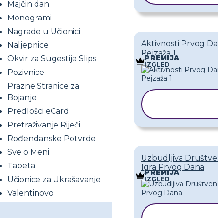
Majčin dan
Monogrami
Nagrade u Učionici
Aktivnosti Prvog Da
Naljepnice
Pejzaža 1
PREMIJA
Okvir za Sugestije Slips
IZGLED
Pozivnice
Prazne Stranice za
Bojanje
KOPIRAJ
PREDLOŽ
Predlošci eCard
Pretraživanje Riječi
Rođendanske Potvrde
Sve o Meni
Uzbudljiva Društv
Tapeta
Igra Prvog Dana
PREMIJA
Učionice za Ukrašavanje
IZGLED
Valentinovo
KOPIRAJ