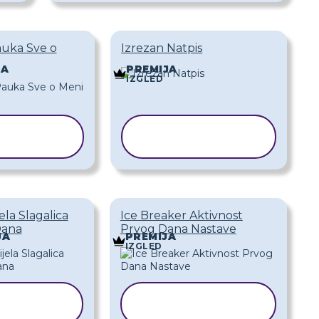
auka Sve o
Izrezan Natpis
JA
PREMIJA
IZGLED
OPIRAJ
KOPIRAJ
EDLOŽAK
PREDLOŽAK
ela Slagalica
Ice Breaker Aktivnost
Dana
Prvog Dana Nastave
JA
PREMIJA
IZGLED
OPIRAJ
KOPIRAJ
EDLOŽAK
PREDLOŽAK