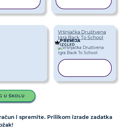
REDLOŽAK
PREDLOŽAK
Vršnjačka Društvena
Igra Back To School
PREMIJA
IZGLED
KOPIRAJ
PREDLOŽAK
G U ŠKOLU
 račun i spremite. Prilikom izrade zadatka
ožak!