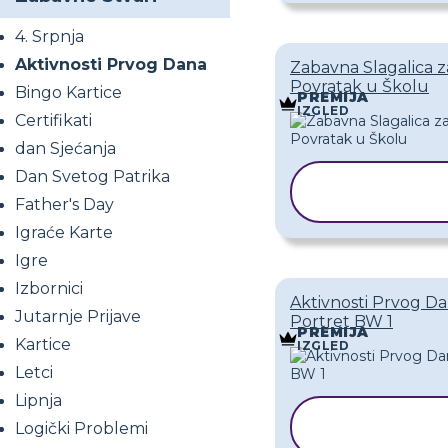
4. Srpnja
Aktivnosti Prvog Dana
Zabavna Slagalica z
Povratak u Školu
Bingo Kartice
PREMIJA
IZGLED
Certifikati
dan Sjećanja
Dan Svetog Patrika
KOPIRAJ
PREDLOŽA
Father's Day
Igraće Karte
Igre
Izbornici
Aktivnosti Prvog D
Jutarnje Prijave
Portret BW 1
PREMIJA
Kartice
IZGLED
Letci
Lipnja
KOPIRAJ
Logički Problemi
PREDLOŽ