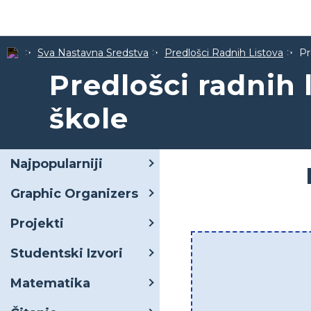
Sva Nastavna Sredstva
Predlošci Radnih Listova
Pr
Predlošci radnih 
škole
Najpopularniji
Graphic Organizers
Projekti
Studentski Izvori
Matematika