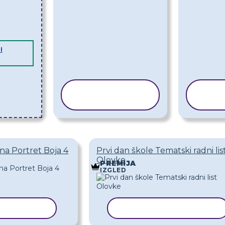
I
KOPIRAJ
PREDLOŽAK
P
na Portret Boja 4
Prvi dan škole Tematski radni lis
Olovke
PREMIJA
IZGLED
REDLOŽAK
KOPIRAJ PREDLOŽAK