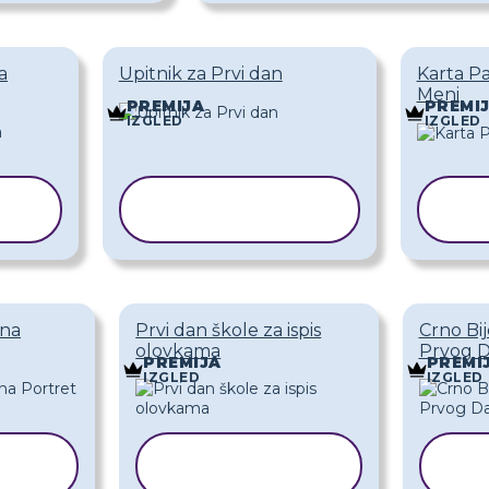
a
Upitnik za Prvi dan
Karta P
Meni
PREMIJA
PREMI
IZGLED
IZGLED
KOPIRAJ
K
K
PREDLOŽAK
PR
ana
Prvi dan škole za ispis
Crno Bij
olovkama
Prvog 
PREMIJA
PREMI
IZGLED
IZGLED
KOPIRAJ
K
AK
PREDLOŽAK
PR