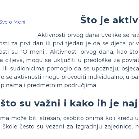
Što je akti
Aktivnosti prvog dana uvelike se ra
ti za prvi dan ili prvi tjedan je da se djeca pri
sti su "O meni". Aktivnosti prvog dana, kao što s
ja ciljeva, mogu se uključiti u predloške za povra
 ili sudionicima pomoglo da se upoznaju, osjeća
Te se aktivnosti mogu provoditi individualno, u p
kupinama i predmetnim područjima.
što su važni i kako ih je naj
ma može biti stresan, osobito onima koji kreću u
i škole često su vezani za izgradnju zajednice,