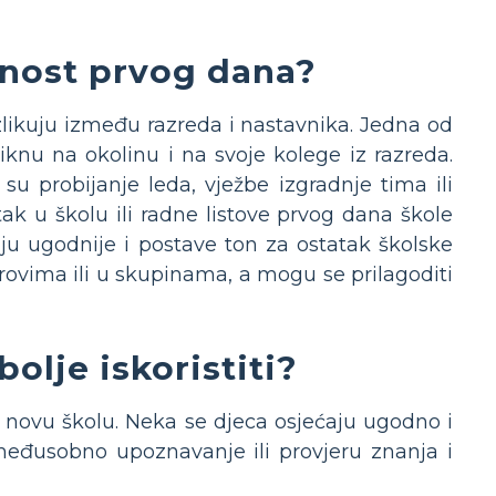
vnost prvog dana?
zlikuju između razreda i nastavnika. Jedna od
viknu na okolinu i na svoje kolege iz razreda.
u probijanje leda, vježbe izgradnje tima ili
tak u školu ili radne listove prvog dana škole
ju ugodnije i postave ton za ostatak školske
arovima ili u skupinama, a mogu se prilagoditi
bolje iskoristiti?
 novu školu. Neka se djeca osjećaju ugodno i
 međusobno upoznavanje ili provjeru znanja i