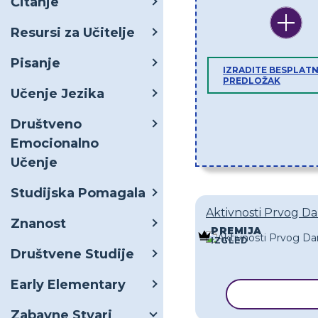
Čitanje
Resursi za Učitelje
Pisanje
IZRADITE BESPLATN
PREDLOŽAK
Učenje Jezika
Društveno
Emocionalno
Učenje
Studijska Pomagala
Aktivnosti Prvog Da
Znanost
PREMIJA
IZGLED
Društvene Studije
Early Elementary
KOPIRAJ P
Zabavne Stvari