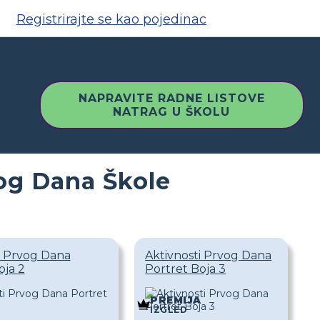
Registrirajte se kao pojedinac
NAPRAVITE RADNE LISTOVE
NATRAG U ŠKOLU
vog Dana Škole
i Prvog Dana
Aktivnosti Prvog Dana
oja 2
Portret Boja 3
PREMIJA
IZGLED