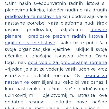
Osim naših sveobuhvatnih radnih listova s ​​
planovima lekcija, također nudimo niz drugih
predložaka za nastavnike
koji podržavaju vaše
nastavne potrebe. Naša platforma nudi širok
raspon predložaka, uključujući
dnevne
planere
,
predloške praznih radnih listova
i
digitalne radne listove
, kako biste poboljšali
svoje organizacijske vještine i uključili svoje
učenike u značajna iskustva učenja. Osim
toga, naš
opći vodič za proučavanje romana
vrijedan je alat za vođenje vaših učenika kroz
istraživanje različitih romana. Ovi
resursi za
nastavnike
osmišljeni su kako bi vas osnažili
kao nastavnika i učinili vaše podučavanje
učinkovitijim i djelotvornijim. Istražite ove
dodatne resurse i otkrijte nove načine
uključivanja i inspiriranja učenika u učionici.