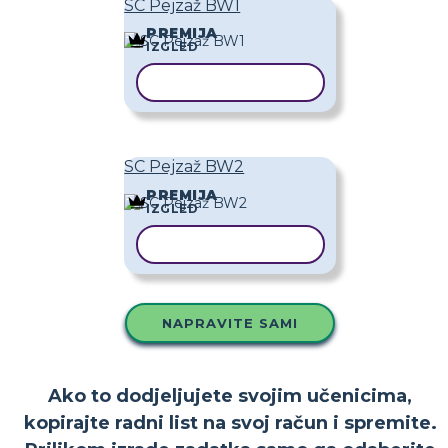
SC Pejzaž BW1
PREMIJA
IZGLED
KOPIRAJ PREDLOŽAK
SC Pejzaž BW2
PREMIJA
IZGLED
KOPIRAJ PREDLOŽAK
NAPRAVITE SAMI
Ako to dodjeljujete svojim učenicima,
kopirajte radni list na svoj račun i spremite.