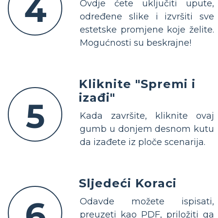
4
Ovdje ćete uključiti upute,
određene slike i izvršiti sve
estetske promjene koje želite.
Mogućnosti su beskrajne!
Kliknite "Spremi i
izađi"
5
Kada završite, kliknite ovaj
gumb u donjem desnom kutu
da izađete iz ploče scenarija.
Sljedeći Koraci
6
Odavde možete ispisati,
preuzeti kao PDF, priložiti ga