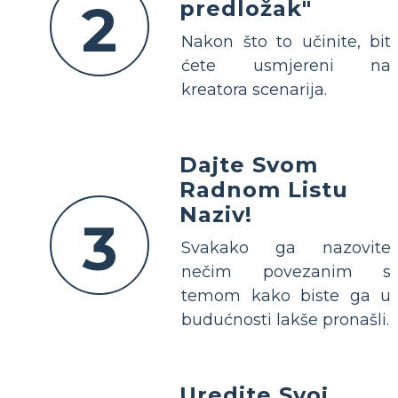
2
predložak"
Nakon što to učinite, bit
ćete usmjereni na
kreatora scenarija.
Dajte Svom
Radnom Listu
Naziv!
3
Svakako ga nazovite
nečim povezanim s
temom kako biste ga u
budućnosti lakše pronašli.
Uredite Svoj