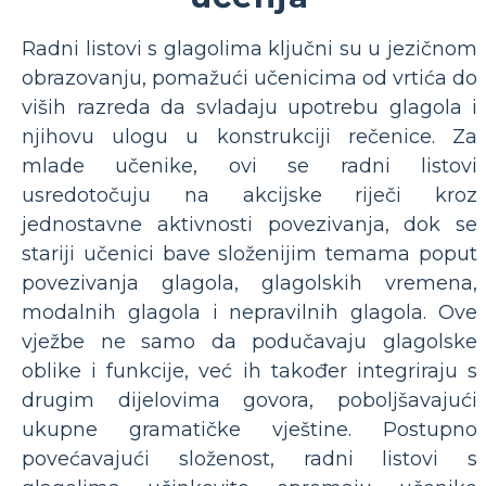
Radni listovi s glagolima ključni su u jezičnom
obrazovanju, pomažući učenicima od vrtića do
viših razreda da svladaju upotrebu glagola i
njihovu ulogu u konstrukciji rečenice. Za
mlade učenike, ovi se radni listovi
usredotočuju na akcijske riječi kroz
jednostavne aktivnosti povezivanja, dok se
stariji učenici bave složenijim temama poput
povezivanja glagola, glagolskih vremena,
modalnih glagola i nepravilnih glagola. Ove
vježbe ne samo da podučavaju glagolske
oblike i funkcije, već ih također integriraju s
drugim dijelovima govora, poboljšavajući
ukupne gramatičke vještine. Postupno
povećavajući složenost, radni listovi s