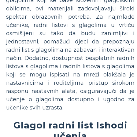
glagolima koji se bave složenim glagolskim
oblicima, ovi materijali zadovoljavaju široki
spektar obrazovnih potreba. Za najmlađe
učenike, radni listovi s glagolima u vrtiću
osmišljeni su tako da budu zanimljivi i
jednostavni, pomažući djeci da prepoznaju
radni list s glagolima na zabavan i interaktivan
način. Dodatno, dostupnost besplatnih radnih
listova s glagolima i radnih listova s glagolima
koji se mogu ispisati na mreži olakšala je
nastavnicima i roditeljima pristup širokom
rasponu nastavnih alata, osiguravajući da je
učenje o glagolima dostupno i ugodno za
učenike svih uzrasta.
Glagol radni list Ishodi
učenja