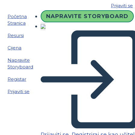
Prijaviti se
NAPRAVITE STORYBOARD
Početna
Stranica
Resursi
Cijena
Napravite
Storyboard
Registar
Prijaviti se
Prijaviti se
Registriraj se kao učitel