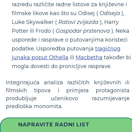
razredu različite radne listove za književne i
filmske likove kao što su Odisej (
Odiseja
),
Luke Skywalker (
Ratovi zvijezda
), Harry
Potter ili Frodo (
Gospodar prstenova
). Neka
usporede i rasprave o putovanjima koristeći
podatke. Usporedba putovanja
tragičnog
junaka poput Othella
ili
Macbetha
također bi
mogla dovesti do pronicljive rasprave.
Integrirajuća analiza različitih književnih ili
filmskih tipova i primjera protagonista
produbljuje učenikovo razumijevanje
predloška monomita.
NAPRAVITE RADNI LIST