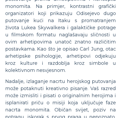
monomita. Na primjer, kontrastni grafički
organizatori koji prikazuju Odisejevo dugo
putovanje kući na Itaku s promatranjem
života Lukea Skywalkera i galaktičke potrage
u filmskom formatu naglašavaju sličnosti u
ovim arhetipovima unatoč znatno različitim
postavkama. Kao što je opisao Carl Jung, otac
arhetipske psihologije, arhetipovi odjekuju
kroz kulture i razdoblja kroz simbole u
kolektivnom nesvjesnom.
Nadalje, izlaganje nacrtu herojskog putovanja
može potaknuti kreativno pisanje. Vaš razred
može izmisliti i pisati o originalnim herojima i
isplanirati priču o misiji koja uključuje faze
nacrta monomita. Običan svijet, poziv na
potragu, iskorak s prvog praga u nepoznato,