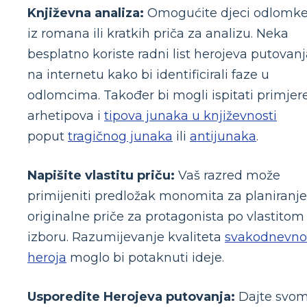
Književna analiza:
Omogućite djeci odlomk
iz romana ili kratkih priča za analizu. Neka
besplatno koriste radni list herojeva putovan
na internetu kako bi identificirali faze u
odlomcima. Također bi mogli ispitati primjer
arhetipova i
tipova junaka u književnosti
poput
tragičnog junaka
ili
antijunaka
.
Napišite vlastitu priču:
Vaš razred može
primijeniti predložak monomita za planiranje
originalne priče za protagonista po vlastitom
izboru. Razumijevanje kvaliteta
svakodnevn
heroja
moglo bi potaknuti ideje.
Usporedite Herojeva putovanja:
Dajte svo