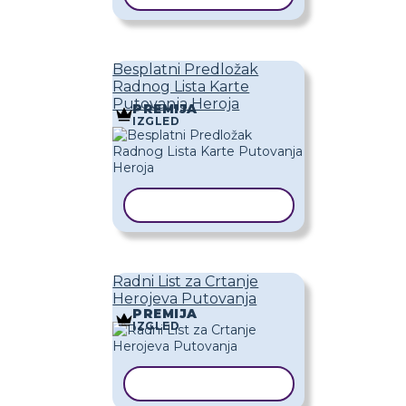
Besplatni Predložak
Radnog Lista Karte
Putovanja Heroja
PREMIJA
IZGLED
KOPIRAJ PREDLOŽAK
Radni List za Crtanje
Herojeva Putovanja
PREMIJA
IZGLED
KOPIRAJ PREDLOŽAK