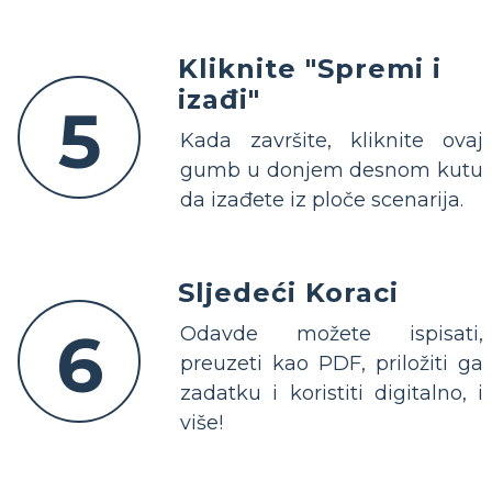
Kliknite "Spremi i
izađi"
5
Kada završite, kliknite ovaj
gumb u donjem desnom kutu
da izađete iz ploče scenarija.
Sljedeći Koraci
6
Odavde možete ispisati,
preuzeti kao PDF, priložiti ga
zadatku i koristiti digitalno, i
više!