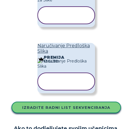
KOPIRAJ
PREDLOŽAK
Naručivanje Predloška
Slika
PREMIJA
IZGLED
KOPIRAJ
PREDLOŽAK
IZRADITE RADNI LIST SEKVENCIRANJA
Ako to dodjeljujete svojim učenicima,