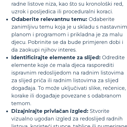
radne listove niza, kao što su kronološki red,
uzrok i posljedica ili proceduralni koraci.
Odaberite relevantnu temu:
Odaberite
zanimljivu temu koja je u skladu s nastavni
planom i programom i prikladna je za malu
djecu. Pobrinite se da bude primjeren dobi i
da zaokupi njihov interes.
Identificirajte elemente za slijed:
Odredite
elemente koje će mala djeca rasporediti
ispravnim redoslijedom na radnim listovima
za slijed priča ili radnim listovima za slijed
događaja. To može uključivati ​​slike, rečenice,
korake ili događaje povezane s odabranom
temom.
Dizajnirajte privlačan izgled:
Stvorite
vizualno ugodan izgled za redoslijed radnih
listova, koristeći stupce, tablice ili numeriran