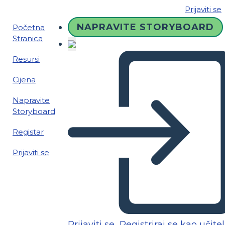
Prijaviti se
NAPRAVITE STORYBOARD
Početna
Stranica
Resursi
Cijena
Napravite
Storyboard
Registar
Prijaviti se
Prijaviti se
Registriraj se kao učitel