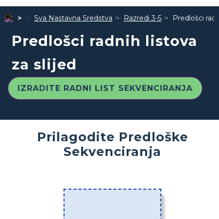
Sva Nastavna Sredstva
Razredi 3-5
Predlošci radn
Predlošci radnih listova
za slijed
IZRADITE RADNI LIST SEKVENCIRANJA
Prilagodite Predloške
Sekvenciranja