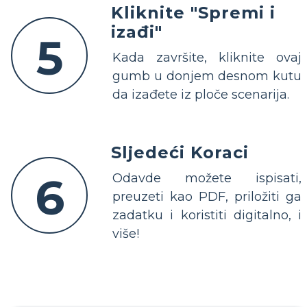
Kliknite "Spremi i
izađi"
5
Kada završite, kliknite ovaj
gumb u donjem desnom kutu
da izađete iz ploče scenarija.
Sljedeći Koraci
6
Odavde možete ispisati,
preuzeti kao PDF, priložiti ga
zadatku i koristiti digitalno, i
više!