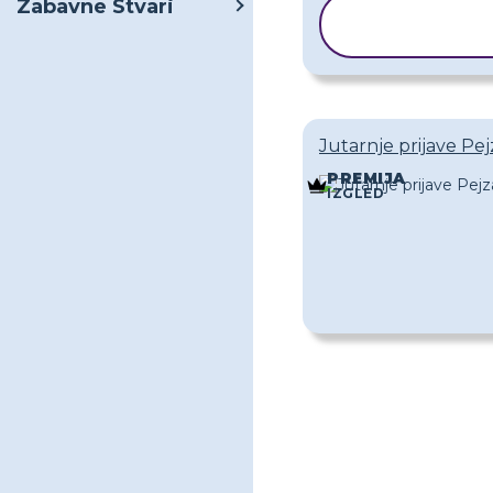
Zabavne Stvari
KOPIRAJ
PREDLOŽAK
Jutarnje prijave Pe
PREMIJA
IZGLED