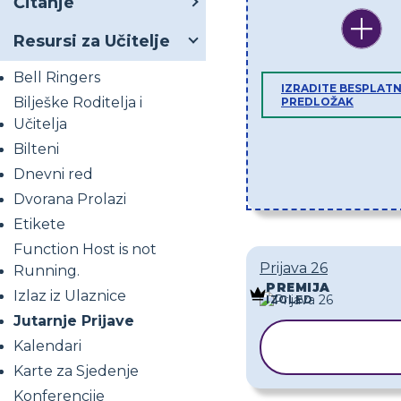
Čitanje
Resursi za Učitelje
Bell Ringers
IZRADITE BESPLATN
Bilješke Roditelja i
PREDLOŽAK
Učitelja
Bilteni
Dnevni red
Dvorana Prolazi
Etikete
Function Host is not
Prijava 26
Running.
PREMIJA
Izlaz iz Ulaznice
IZGLED
Jutarnje Prijave
KOPIRAJ
Kalendari
PREDLOŽA
Karte za Sjedenje
Konferencije