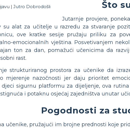
Što su
Jutarnje provjere, poneka
v su alat za učitelje u razredu za stvaranje poz
nicu, ove kratke sesije pružaju priliku za pov
ijalno-emocionalnih vještina. Posvetivanjem nekol
ajan ton za dan, pomažući učenicima da razviju 
obni rast.
nje strukturiranog prostora za učenike da izraze 
no mjerenje nazočnosti jer daju prioritet emoci
 djeci sigurnu platformu za dijeljenje, ova rut
tignuća i potaknu osjećaj zajedništva unutar uči
Pogodnosti za stu
na učenike, pružajući im brojne prednosti koje p