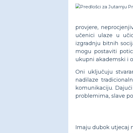
provjere, neprocjenji
učenici ulaze u učio
izgradnju bitnih soc
mogu postaviti potic
ukupni akademski i os
Oni uključuju stvara
nadilaze tradicional
komunikaciju. Dajući
problemima, slave pos
Imaju dubok utjecaj 