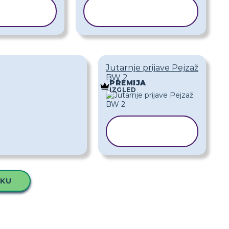
IRAJ
KOPIRAJ
LOŽAK
PREDLOŽAK
Jutarnje prijave Pejzaž
BW 2
PREMIJA
IZGLED
KOPIRAJ
PREDLOŽAK
UKU