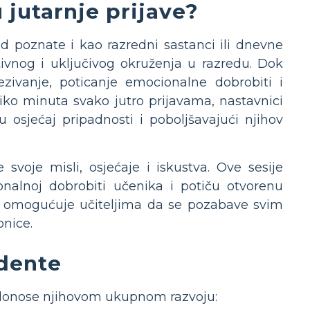
 jutarnje prijave?
d poznate i kao razredni sastanci ili dnevne
itivnog i uključivog okruženja u razredu. Dok
ezivanje, poticanje emocionalne dobrobiti i
iko minuta svako jutro prijavama, nastavnici
osjećaj pripadnosti i poboljšavajući njihov
svoje misli, osjećaje i iskustva. Ove sesije
onalnoj dobrobiti učenika i potiču otvorenu
ina omogućuje učiteljima da se pozabave svim
onice.
dente
ridonose njihovom ukupnom razvoju: