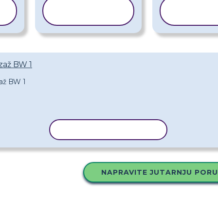
KOPIRAJ
KOP
PREDLOŽAK
PRED
jzaž BW 1
KOPIRAJ PREDLOŽAK
NAPRAVITE JUTARNJU POR