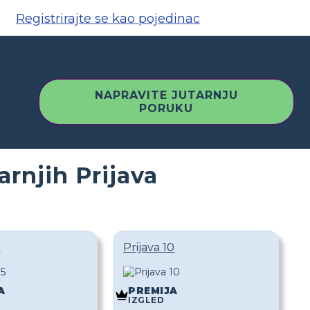
Registrirajte se kao pojedinac
NAPRAVITE JUTARNJU
PORUKU
arnjih Prijava
5
Prijava 10
A
PREMIJA
IZGLED