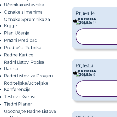
Učenika/nastavnika
Oznake s Imenima
Prijava 14
PREMIJA
Oznake Spremnika za
IZGLED
Knjige
Plan Učenja
KOPIRAJ
PREDLOŽA
Prazni Predlošci
Predlošci Rubrika
Radne Kartice
Radni Listovi Popisa
Prijava 3
Razina
PREMIJA
IZGLED
Radni Listovi za Provjeru
Roditeljske/učiteljske
KOPIRAJ
Konferencije
PREDLOŽA
Testovi i Kvizovi
Tjedni Planer
Upoznajte Radne Listove