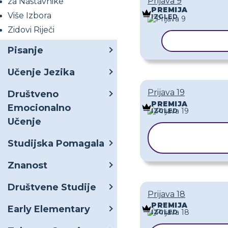
Prijava 9
za Nastavnike
PREMIJA
Više Izbora
IZGLED
Zidovi Riječi
KOPIRAJ P
Pisanje
Učenje Jezika
Prijava 19
Društveno
PREMIJA
Emocionalno
IZGLED
Učenje
KOPIRAJ
Studijska Pomagala
PREDLOŽA
Znanost
Društvene Studije
Prijava 18
PREMIJA
Early Elementary
IZGLED