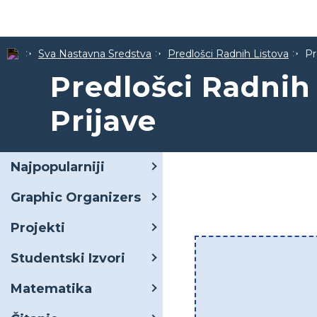
Sva Nastavna Sredstva
Predlošci Radnih Listova
Pr
Predlošci Radnih 
Prijave
Najpopularniji
Graphic Organizers
Projekti
Studentski Izvori
Matematika