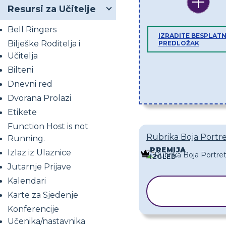
Resursi za Učitelje
Bell Ringers
IZRADITE BESPLATN
Bilješke Roditelja i
PREDLOŽAK
Učitelja
Bilteni
Dnevni red
Dvorana Prolazi
Etikete
Function Host is not
Rubrika Boja Portre
Running.
PREMIJA
Izlaz iz Ulaznice
IZGLED
Jutarnje Prijave
Kalendari
KOPIRAJ
Karte za Sjedenje
PREDLOŽ
Konferencije
Učenika/nastavnika