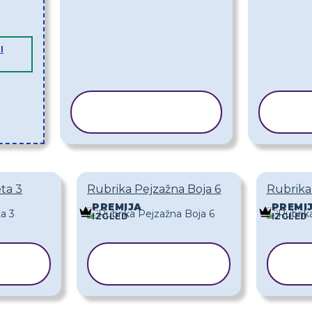
I
KOPIRAJ
K
PREDLOŽAK
PR
ta 3
Rubrika Pejzažna Boja 6
Rubrika
PREMIJA
PREMI
IZGLED
IZGLED
KOPIRAJ
AK
PREDLOŽAK
P