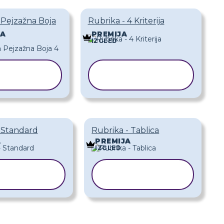
 Pejzažna Boja
Rubrika - 4 Kriterija
JA
PREMIJA
IZGLED
OPIRAJ
KOPIRAJ
EDLOŽAK
PREDLOŽAK
 Standard
Rubrika - Tablica
A
PREMIJA
IZGLED
OPIRAJ
KOPIRAJ
EDLOŽAK
PREDLOŽAK