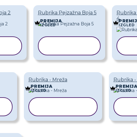
oja 2
Rubrika Pejzažna Boja 5
Rubrika
4
PREMIJA
PREMI
IZGLED
IZGLED
KOPIRAJ
K
AK
PREDLOŽAK
PR
Rubrika - Mreža
Rubrika -
PREMIJA
PREMIJ
IZGLED
IZGLED
KOPIRAJ
K
PREDLOŽAK
PR