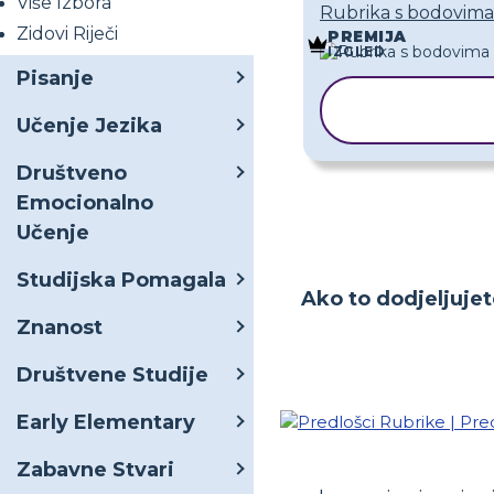
Više Izbora
Rubrika s bodovima
Zidovi Riječi
PREMIJA
IZGLED
Pisanje
KOPIRAJ
PREDLOŽA
Učenje Jezika
Društveno
Emocionalno
Učenje
Studijska Pomagala
Ako to dodjeljujet
Znanost
Društvene Studije
Early Elementary
Zabavne Stvari