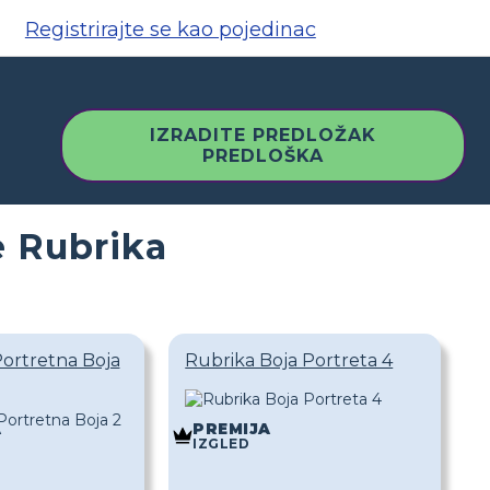
Registrirajte se kao pojedinac
IZRADITE PREDLOŽAK
PREDLOŠKA
e Rubrika
ortretna Boja
Rubrika Boja Portreta 4
A
PREMIJA
IZGLED