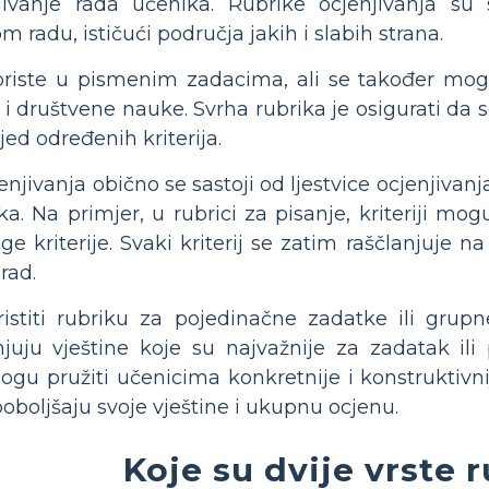
jivanje rada učenika. Rubrike ocjenjivanja su 
 radu, ističući područja jakih i slabih strana.
oriste u pismenim zadacima, ali se također mog
 društvene nauke. Svrha rubrika je osigurati da s
ed određenih kriterija.
njivanja obično se sastoji od ljestvice ocjenjivanja
. Na primjer, u rubrici za pisanje, kriteriji mogu
e kriterije. Svaki kriterij se zatim raščlanjuje na
rad.
istiti rubriku za pojedinačne zadatke ili grup
uju vještine koje su najvažnije za zadatak ili p
ogu pružiti učenicima konkretnije i konstruktivni
boljšaju svoje vještine i ukupnu ocjenu.
Koje su dvije vrste 