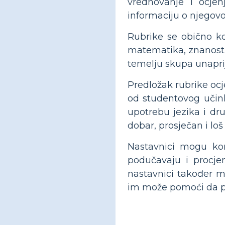
vrednovanje i ocjen
informaciju o njegovom
Rubrike se obično k
matematika, znanost i
temelju skupa unaprij
Predložak rubrike ocje
od studentovog učinka
upotrebu jezika i drug
dobar, prosječan i loš 
Nastavnici mogu kor
podučavaju i procjenj
nastavnici također m
im može pomoći da po