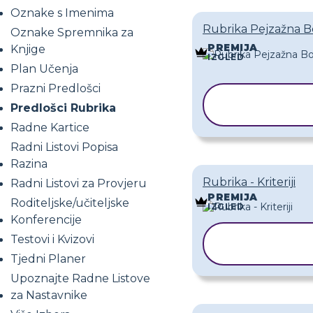
Oznake s Imenima
Rubrika Pejzažna B
Oznake Spremnika za
PREMIJA
Knjige
IZGLED
Plan Učenja
Prazni Predlošci
KOPIRAJ
Predlošci Rubrika
PREDLOŽ
Radne Kartice
Radni Listovi Popisa
Razina
Rubrika - Kriteriji
Radni Listovi za Provjeru
PREMIJA
Roditeljske/učiteljske
IZGLED
Konferencije
KOPIRAJ
Testovi i Kvizovi
PREDLOŽAK
Tjedni Planer
Upoznajte Radne Listove
za Nastavnike