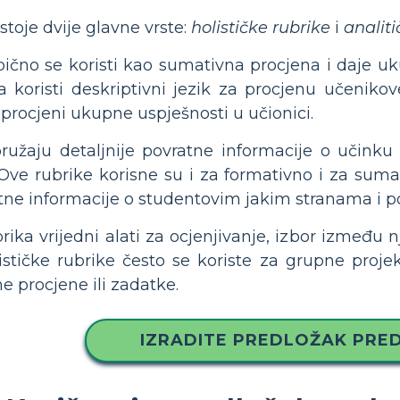
ostoje dvije glavne vrste:
holističke rubrike
i
analiti
ično se koristi kao sumativna procjena i daje uku
ka koristi deskriptivni jezik za procjenu učeniko
 procjeni ukupne uspješnosti u učionici.
ružaju detaljnije povratne informacije o učink
. Ove rubrike korisne su i za formativno i za sum
tne informacije o studentovim jakim stranama i p
rika vrijedni alati za ocjenjivanje, izbor između nj
lističke rubrike često se koriste za grupne projek
e procjene ili zadatke.
IZRADITE PREDLOŽAK PRE