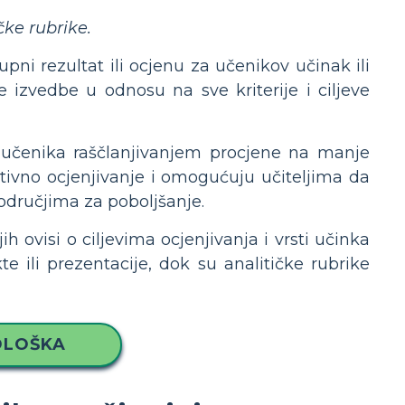
čke rubrike.
pni rezultat ili ocjenu za učenikov učinak ili
ve izvedbe u odnosu na sve kriterije i ciljeve
u učenika raščlanjivanjem procjene na manje
ativno ocjenjivanje i omogućuju učiteljima da
odručjima za poboljšanje.
ih ovisi o ciljevima ocjenjivanja i vrsti učinka
te ili prezentacije, dok su analitičke rubrike
DLOŠKA