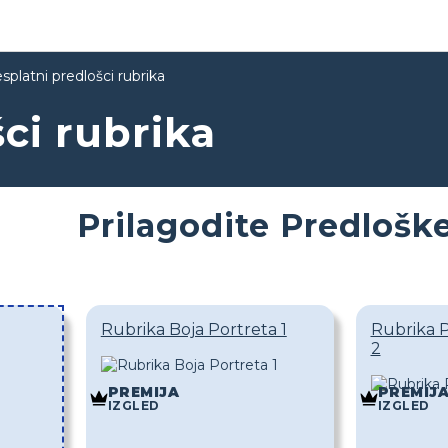
splatni predlošci rubrika
ci rubrika
Prilagodite Predlošk
Rubrika Boja Portreta 1
Rubrika P
2
PREMIJA
PREMIJ
IZGLED
IZGLED