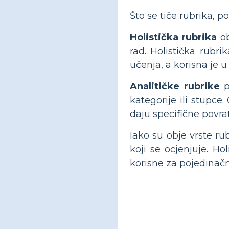
Što se tiče rubrika, p
Holistička rubrika
ob
rad. Holistička rubri
učenja, a korisna je u
Analitičke rubrike
p
kategorije ili stupce
daju specifične povra
Iako su obje vrste rub
koji se ocjenjuje. Ho
korisne za pojedinačn