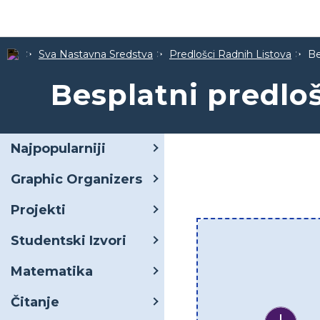
Sva Nastavna Sredstva
Predlošci Radnih Listova
Be
Besplatni predloš
Najpopularniji
Graphic Organizers
Projekti
Studentski Izvori
Matematika
Čitanje