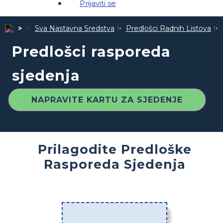
Prijaviti se
Sva Nastavna Sredstva
Predlošci Radnih Listova
Predlošci rasporeda
sjedenja
NAPRAVITE KARTU ZA SJEDENJE
Prilagodite Predloške
Rasporeda Sjedenja