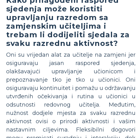
Kako prilagođeni raspored
sjedenja može koristiti
upravljanju razredom sa
zamjenskim učiteljima i
trebam li dodijeliti sjedala za
svaku razrednu aktivnost?
Oni su vrijedan alat za učitelje na zamjeni jer
osiguravaju jasan raspored sjedenja,
olakšavajući upravljanje učionicom i
prepoznavanje tko je tko u učionici. Oni
osiguravaju kontinuitet i pomažu u održavanju
utvrđenih očekivanja i rutina u učionici u
odsutnosti redovnog učitelja. Međutim,
nužnost dodjele mjesta za svaku razrednu
aktivnost ovisi o prirodi aktivnosti i vašim
nastavnim ciljevima. Fleksibilni dogovori
mogu promicati suradnju i interakciju, dok