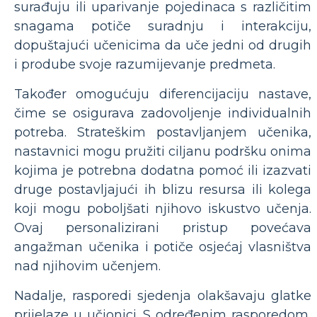
surađuju ili uparivanje pojedinaca s različitim
snagama potiče suradnju i interakciju,
dopuštajući učenicima da uče jedni od drugih
i prodube svoje razumijevanje predmeta.
Također omogućuju diferencijaciju nastave,
čime se osigurava zadovoljenje individualnih
potreba. Strateškim postavljanjem učenika,
nastavnici mogu pružiti ciljanu podršku onima
kojima je potrebna dodatna pomoć ili izazvati
druge postavljajući ih blizu resursa ili kolega
koji mogu poboljšati njihovo iskustvo učenja.
Ovaj personalizirani pristup povećava
angažman učenika i potiče osjećaj vlasništva
nad njihovim učenjem.
Nadalje, rasporedi sjedenja olakšavaju glatke
prijelaze u učionici. S određenim rasporedom,