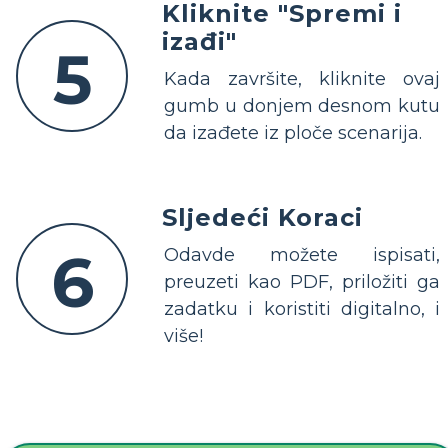
Kliknite "Spremi i
izađi"
5
Kada završite, kliknite ovaj
gumb u donjem desnom kutu
da izađete iz ploče scenarija.
Sljedeći Koraci
6
Odavde možete ispisati,
preuzeti kao PDF, priložiti ga
zadatku i koristiti digitalno, i
više!